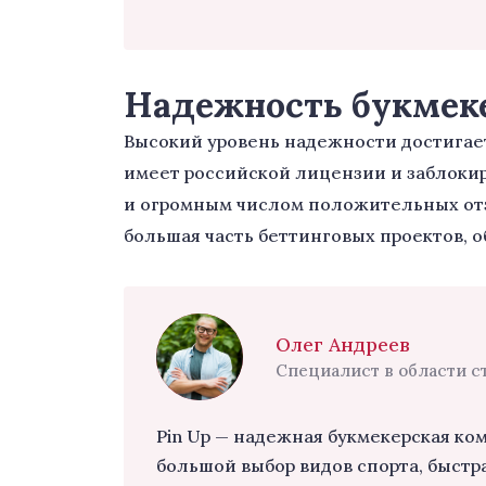
Надежность букмек
Высокий уровень надежности достигает
имеет российской лицензии и заблокир
и огромным числом положительных отз
большая часть беттинговых проектов, 
Олег Андреев
Специалист в области с
Pin Up — надежная букмекерская ко
большой выбор видов спорта, быст