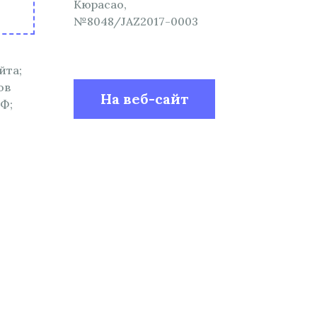
Кюрасао,
№8048/JAZ2017-0003
йта;
ов
На веб-сайт
Ф;