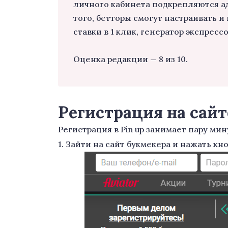
личного кабинета подкрепляются а
того, бетторы смогут настраивать
ставки в 1 клик, генератор экспресс
Оценка редакции — 8 из 10.
Регистрация на сайт
Регистрация в Pin up занимает пару ми
1. Зайти на сайт букмекера и нажать кн