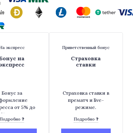
live-казино в один клик,
официальный сайт.
не нужно искать
Игрокам из России
зеркала, если скачать
недоступен широки
мобильное
спектр инструмент
приложение.
для пополнения и
Есть задержки по
вывода.
выплатам (в основном,
в праздничные дни).
На экспресс
Приветственный бонус
Хотелось бы ниже
маржу в лайве, Был
Бонус на
Страховка
косяк порезали
экспресс
ставки
лимиты на время, но
справедливости ради,
всё восстановили.
Бонус за
Страховка ставки в
формление
прематч и live-
ресса от 5% до
режиме.
0% с каждого
Подробно
Подробно
выигрыша.