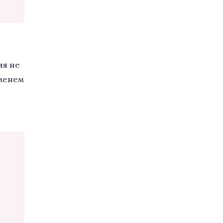
ия не
еменем