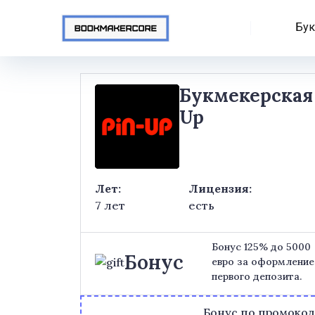
Бу
Букмекерская 
Up
Лет:
Лицензия:
7 лет
есть
Бонус 125% до 5000
Бонус
евро за оформление
первого депозита.
Бонус по промокод