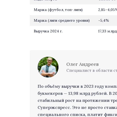
Маржа (футбол, топ-лиги)
2,85–4,05
Маржа (лиги среднего уровня)
~5,4%
Выручка 2024 г.
17,33 млрд
Олег Андреев
Специалист в области с
По объёму выручки в 2023 году ком
букмекеров — 13,98 млрд рублей. В 2
стабильный рост на протяжении тре
Суперэкспресс. Это не просто ставк
специального списка, платит фикс