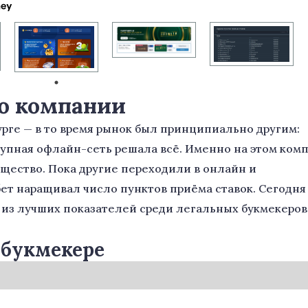
о компании
бурге — в то время рынок был принципиально другим:
рупная офлайн-сеть решала всё. Именно на этом ком
щество. Пока другие переходили в онлайн и
т наращивал число пунктов приёма ставок. Сегодня
н из лучших показателей среди легальных букмекеров
 букмекере