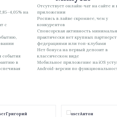
Отсутствует онлайн-чат на сайте и 
2,85–4,05% на
приложении
Роспись в лайве скромнее, чем у
т с
конкурентов
Спонсорская активность минимальн
обытию,
практически нет крупных партнерст
овании
федерациями или топ-клубами
Нет бонуса на первый депозит в
я события
классическом виде
рантию в
Мобильное приложение на iOS усту
беспечивая
Android-версии по функциональнос
Григорий
Антон