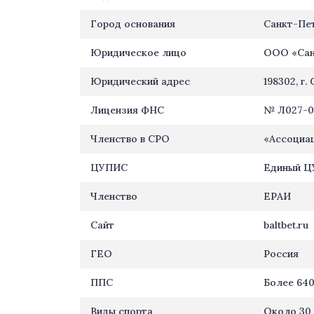
Город основания
Санкт-Пе
Юридическое лицо
ООО «Сан
Юридический адрес
198302, г.
Лицензия ФНС
№ Л027-00
Членство в СРО
«Ассоциа
ЦУПИС
Единый Ц
Членство
ЕРАИ
Сайт
baltbet.ru
ГЕО
Россия
ППС
Более 640
Виды спорта
Около 30