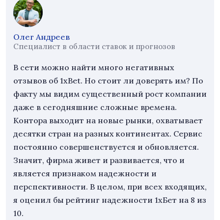
Олег Андреев
Специалист в области ставок и прогнозов
В сети можно найти много негативных
отзывов об 1xBet. Но стоит ли доверять им? По
факту мы видим существенный рост компании
даже в сегодняшние сложные времена.
Контора выходит на новые рынки, охватывает
десятки стран на разных континентах. Сервис
постоянно совершенствуется и обновляется.
Значит, фирма живет и развивается, что и
является признаком надежности и
перспективности. В целом, при всех входящих,
я оценил бы рейтинг надежности 1хБет на 8 из
10.