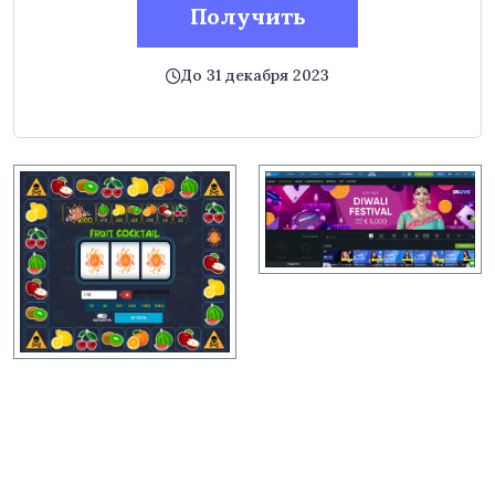
Получить
До 31 декабря 2023