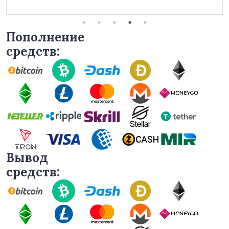
Пополнение
средств:
Вывод
средств: