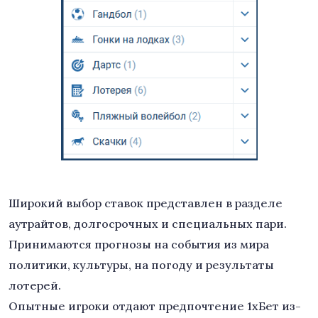
Широкий выбор ставок представлен в разделе
аутрайтов, долгосрочных и специальных пари.
Принимаются прогнозы на события из мира
политики, культуры, на погоду и результаты
лотерей.
Опытные игроки отдают предпочтение 1хБет из-