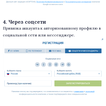
4. Через соцсети
Привязка аккаунта к авторизованному профилю в
социальной сети или мессенджере.