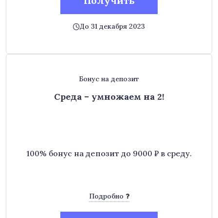
Получить
До 31 декабря 2023
Бонус на депозит
Среда – умножаем на 2!
100% бонус на депозит до 9000 ₽ в среду.
Подробно