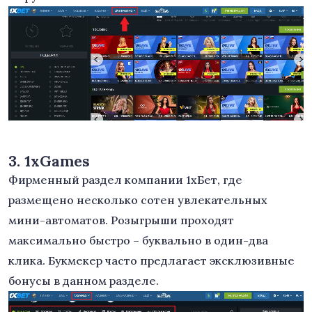
3. 1xGames
Фирменный раздел компании 1хБет, где
размещено несколько сотен увлекательных
мини-автоматов. Розыгрыши проходят
максимально быстро – буквально в один-два
клика. Букмекер часто предлагает эксклюзивные
бонусы в данном разделе.