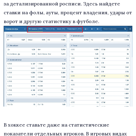
за детализированной росписи. Здесь найдете
ставки на фолы, ауты, процент владения, удары от
ворот и другую статистику в футболе.
В хоккее ставьте даже на статистические
показатели отдельных игроков. В игровых видах