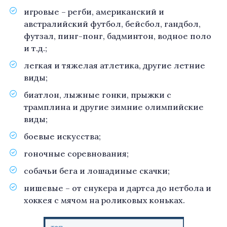
игровые – регби, американский и
австралийский футбол, бейсбол, гандбол,
футзал, пинг-понг, бадминтон, водное поло
и т.д.;
легкая и тяжелая атлетика, другие летние
виды;
биатлон, лыжные гонки, прыжки с
трамплина и другие зимние олимпийские
виды;
боевые искусства;
гоночные соревнования;
собачьи бега и лошадиные скачки;
нишевые – от снукера и дартса до нетбола и
хоккея с мячом на роликовых коньках.