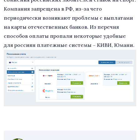
Компания запрещена в РФ, из-за чего
периодически возникают проблемы с выплатами
на карты отечественных банков. Из перечня
способов оплаты пропали некоторые удобные
для россиян платежные системы – КИВИ, Юмани.