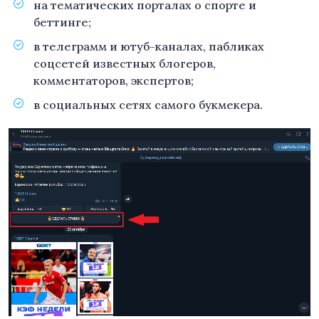
на тематических порталах о спорте и
беттинге;
в телеграмм и ютуб-каналах, пабликах
соцсетей известных блогеров,
комментаторов, экспертов;
в социальных сетях самого букмекера.