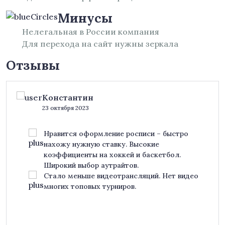
Минусы
Нелегальная в России компания
Для перехода на сайт нужны зеркала
Отзывы
Валентина
23 октября 2023
Много статистики в pre-match. Классный
матч-центр для live-ставок. Много турниров
по CS:GO. Быстрый вывод денег.
Долго проверяли документы.