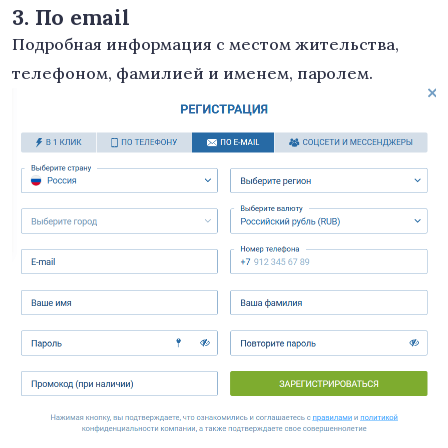
3. По email
Подробная информация с местом жительства,
телефоном, фамилией и именем, паролем.