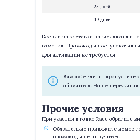
25 дней
30 дней
Бесплатные ставки начисляются в т
отметки. Промокоды поступают на с
для активации не требуется.
Важно:
если вы пропустите хо
обнулится. Но не переживайт
Прочие условия
При участии в гонке Race обратите
Обязательно привяжите номер тел
промокоды не получится.