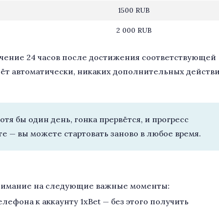
1500 RUB
2 000 RUB
ечение 24 часов после достижения соответствующей
чёт автоматически, никаких дополнительных действ
тя бы один день, гонка прервётся, и прогресс
е — вы можете стартовать заново в любое время.
 внимание на следующие важные моменты:
ефона к аккаунту 1xBet — без этого получить