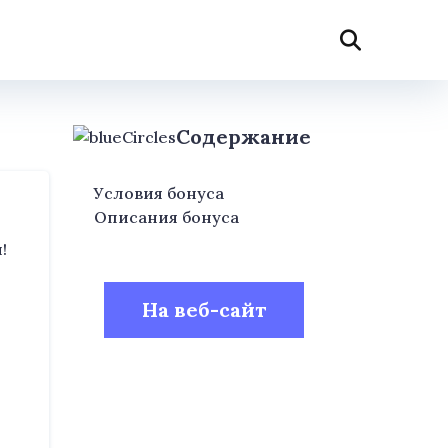
Содержание
Условия бонуса
Описания бонуса
!
На веб-сайт