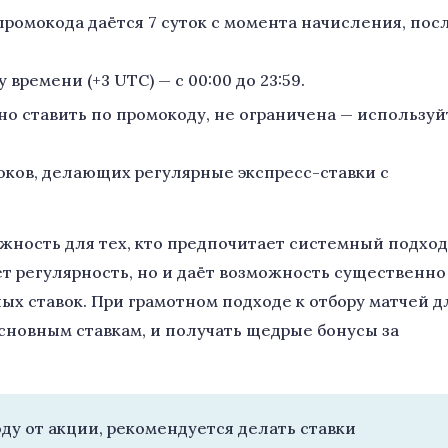
ромокода даётся 7 суток с момента начисления, пос
времени (+3 UTC) — с 00:00 до 23:59.
но ставить по промокоду, не ограничена — используй
оков, делающих регулярные экспресс-ставки с
ожность для тех, кто предпочитает системный подход
ет регулярность, но и даёт возможность существенно
ых ставок. При грамотном подходе к отбору матчей д
сновным ставкам, и получать щедрые бонусы за
ду от акции, рекомендуется делать ставки