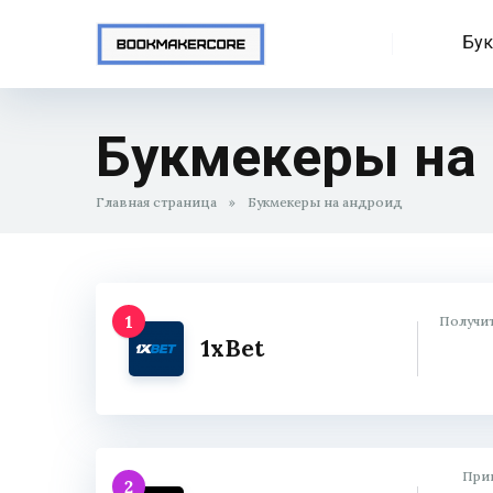
Бу
Букмекеры на
Главная страница
»
Букмекеры на андроид
1
Получит
1xBet
При
2