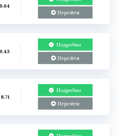
9.64
Перейти
Подробно
9.43
Перейти
Подробно
8.71
Перейти
Подробно