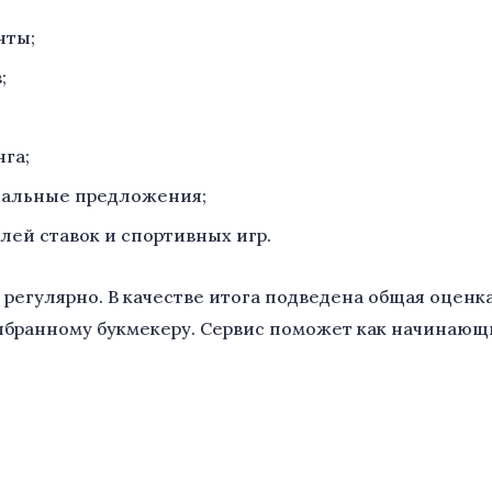
нты;
;
га;
иальные предложения;
ей ставок и спортивных игр.
регулярно. В качестве итога подведена общая оценка
ыбранному букмекеру. Сервис поможет как начинающи