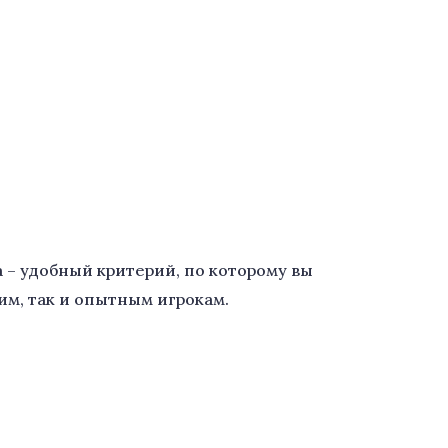
 – удобный критерий, по которому вы
м, так и опытным игрокам.