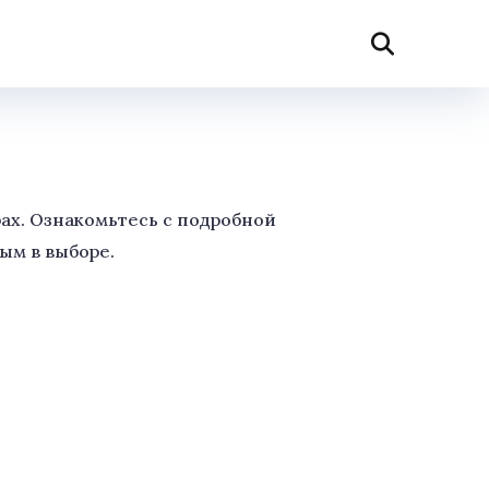
ах. Ознакомьтесь с подробной
ым в выборе.