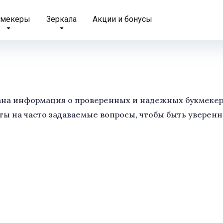
кмекеры
Зеркала
Акции и бонусы
рана информация о проверенных и надежных букмекер
ты на часто задаваемые вопросы, чтобы быть уверенн