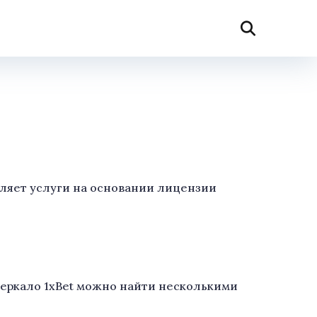
авляет услуги на основании лицензии
зеркало 1xBet можно найти несколькими