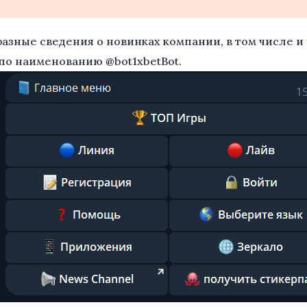
азные сведения о новинках компании, в том числе и 
 по наименованию @bot1xbetBot.