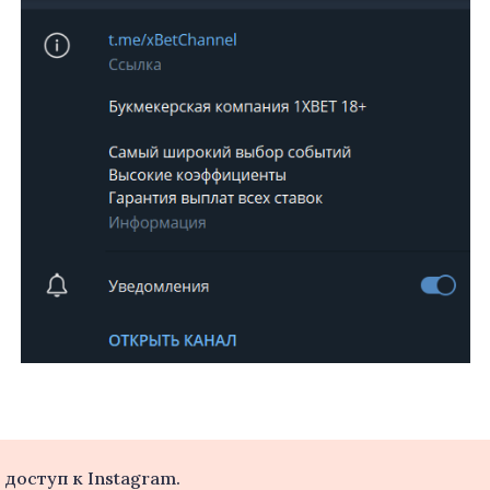
доступ к Instagram.