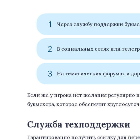
Через службу поддержки букме
В социальных сетях или телегр
На тематических форумах и дор
Если же у игрока нет желания регулярно 
букмекера, которое обеспечит круглосуто
Служба техподдержки
Гарантированно получить ссылку для пере