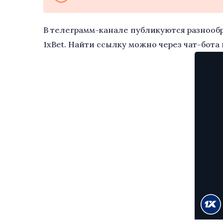
В телеграмм-канале публикуются разнообр
1xBet. Найти ссылку можно через чат-бота