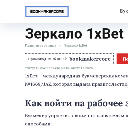
Бу
Зеркало 1xBet
Главная страница
»
Зеркало 1xBet
bookmakercore
П
Промокод на 75 000 ₽
*актуальное зеркало на 06 августа 2026
1хБет – международная букмекерская компа
№1668/JAZ, которая выдана правительство
Как войти на рабочее 
Букмекер упростил своим пользователям п
способами: