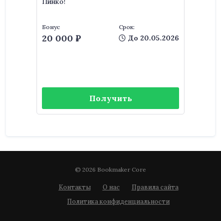
Пинко!
Бонус
Срок:
20 000 ₽
До 20.05.2026
Получить
© 2026 Bookmaker Core
Контакты
О нас
Правила сайта
Политика конфиденциальности