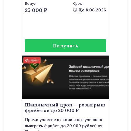
Бонус
Срок:
25 000 ₽
До 8.06.2026
Получить
Фрибет
Шашлычный дроп — розыгрыш
фрибетов до 20 000 ₽
Прими участие в акции и получи шанс
выиграть фрибет до 20 000 рублей от