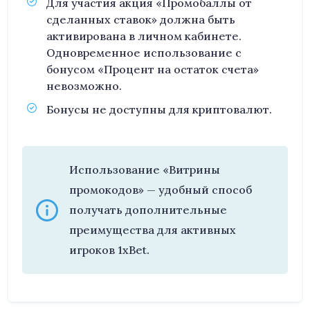
Для участия акция «Промобаллы от
сделанных ставок» должна быть
активирована в личном кабинете.
Одновременное использование с
бонусом «Процент на остаток счета»
невозможно.
Бонусы не доступны для криптовалют.
Использование «Витрины
промокодов» — удобный способ
получать дополнительные
преимущества для активных
игроков 1xBet.