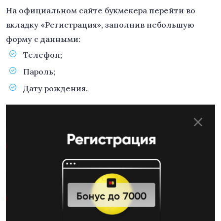
На официальном сайте букмекера перейти во
вкладку «Регистрация», заполнив небольшую
форму с данными:
Телефон;
Пароль;
Дату рождения.