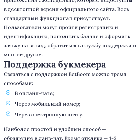
в десктопной версии официального сайта. Весь
стандартный функционал присутствует.
Пользователи могут пройти регистрацию и
идентификацию, пополнить баланс и оформить
заявку на вывод, обратиться в службу поддержки и
многое другое.
Поддержка букмекера
Связаться с поддержкой BetBoom можно тремя
способами:
В онлайн-чате;
Через мобильный номер;
Через электронную почту.
Наиболее простой и удобный способ —
обращение в лайв-чат. Время отклика — 1-3