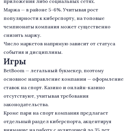
приложения либо социальных сетях.
Маржа — в районе 5-6%. Учитывая рост
популярности к киберспорту, на топовые
чемпионаты компания может существенно
снизить маржу.
Число маркетов напрямую зависит от статуса
события и дисциплины.
Игры
BetBoom — легальный букмекер, поэтому
основное направление компании — оформление
ставок на спорт. Казино и онлайн-казино
отсутствуют, учитывая требования
законодательства.
Кроме пари на спорт компания предлагает
отдельный раздел киберспорта, акцентируя
внимание на работу с аудиторией до 35 лет.