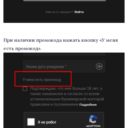
При наличии промокода нажать кнопку «У меня
есть промокод».