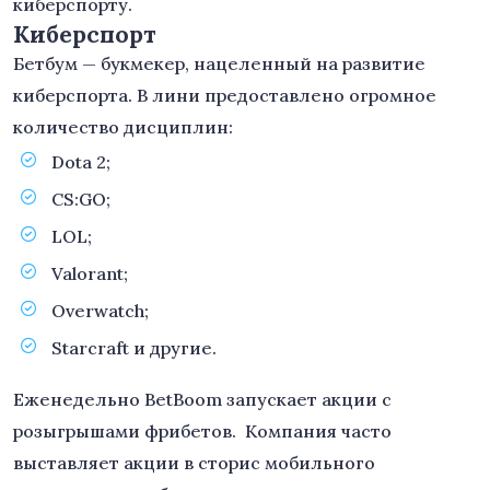
киберспорту.
Киберспорт
Бетбум — букмекер, нацеленный на развитие
киберспорта. В лини предоставлено огромное
количество дисциплин:
Dota 2;
CS:GO;
LOL;
Valorant;
Overwatch;
Starcraft и другие.
Еженедельно BetBoom запускает акции с
розыгрышами фрибетов. Компания часто
выставляет акции в сторис мобильного