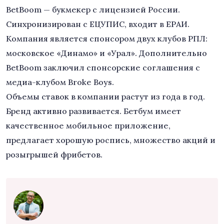
BetBoom — букмекер с лицензией России.
Синхронизирован с ЕЦУПИС, входит в ЕРАИ.
Компания является спонсором двух клубов РПЛ:
московское «Динамо» и «Урал». Дополнительно
BetBoom заключил спонсорские соглашения с
медиа-клубом Broke Boys.
Объемы ставок в компании растут из года в год.
Бренд активно развивается. Бетбум имеет
качественное мобильное приложение,
предлагает хорошую роспись, множество акций и
розыгрышей фрибетов.