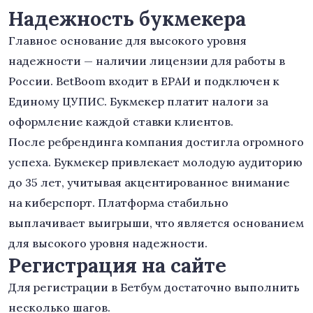
Надежность букмекера
Главное основание для высокого уровня
надежности — наличии лицензии для работы в
России. BetBoom входит в ЕРАИ и подключен к
Единому ЦУПИС. Букмекер платит налоги за
оформление каждой ставки клиентов.
После ребрендинга компания достигла огромного
успеха. Букмекер привлекает молодую аудиторию
до 35 лет, учитывая акцентированное внимание
на киберспорт. Платформа стабильно
выплачивает выигрыши, что является основанием
для высокого уровня надежности.
Регистрация на сайте
Для регистрации в Бетбум достаточно выполнить
несколько шагов.