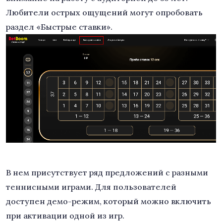
Любители острых ощущений могут опробовать
раздел «Быстрые ставки».
В нем присутствует ряд предложений с разными
теннисными играми. Для пользователей
доступен демо-режим, который можно включить
при активации одной из игр.