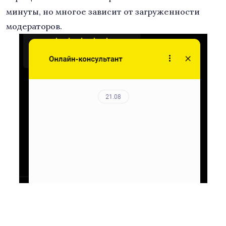
минуты, но многое зависит от загруженности
модераторов.