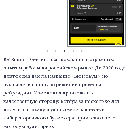
BetBoom — беттинговая компания с огромным
опытом работы на российском рынке. До 2020 года
платформа имела название «БингоБум», но
руководство приняло решение провести
ребрендинг. Изменения произошли в
качественную сторону: Бетбум за несколько лет
получил огромную узнаваемость и статус
киберспортивного букмекера, привлекающего
молодую аудиторию.