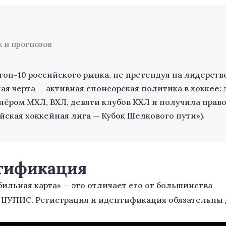
к и прогнозов
топ-10 российского рынка, не претендуя на лидерств
я черта — активная спонсорская политика в хоккее: 
нёром МХЛ, ВХЛ, девяти клубов КХЛ и получила прав
йская хоккейная лига — Кубок Шелкового пути»).
нтификация
льная карта» — это отличает его от большинства
 ЦУПИС. Регистрация и идентификация обязательны 