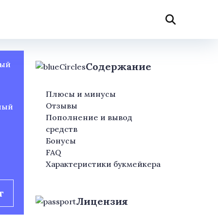
ый
Содержание
Плюсы и минусы
Отзывы
ный
Пополнение и вывод
средств
Бонусы
FAQ
Характеристики букмейкера
т
Лицензия