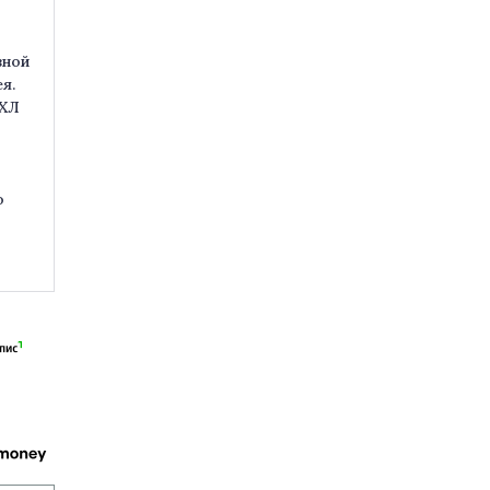
25 февраля 2026
25 
вной
Минимальный вывод
Ст
я.
100 рублей — реально
20
КХЛ
удобно. Приложение
фу
быстрое, поддержка по
лу
телефону отвечает без
ло
задержек.
ст
о
Маржа чуть выше, чем
О
хотелось бы.
о