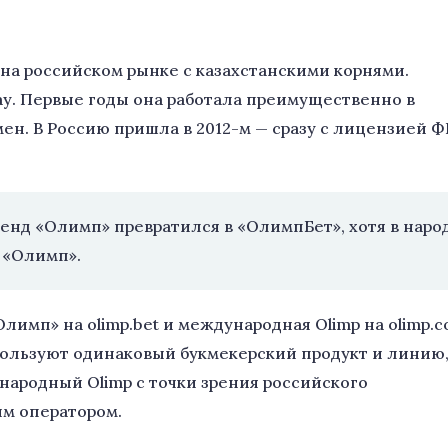
на российском рынке с казахстанскими корнями.
ау. Первые годы она работала преимущественно в
ен. В Россию пришла в 2012-м — сразу с лицензией Ф
ренд «Олимп» превратился в «ОлимпБет», хотя в наро
о «Олимп».
лимп» на olimp.bet и международная Olimp на olimp.
ользуют одинаковый букмекерский продукт и линию,
ародный Olimp с точки зрения российского
ым оператором.