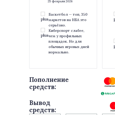
25 февраля 2026
лимп с
Баскетбол — топ, 350
ись на
маркетов на НБА это
на из
серьёзно.
эк по
Киберспорт слабее,
капает
чем у профильных
площадок. Но для
 ППС нет
обычных игровых дней
нормально.
Пополнение
средств:
Вывод
средств: