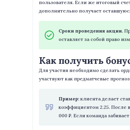
пользователя. Если же итоговый сче
дополнительно получает оставшуюся
Сроки проведения акции.
Пр
оставляет за собой право из
Как получить бону
Для участия необходимо сделать орд
участвуют как предматчевые прогнозы
Пример:
клиента делает ставк
коэффициентом 2.25. После в
000 ₽. Если команда забивает