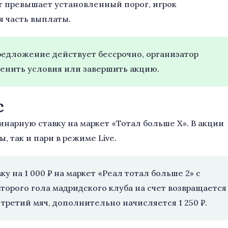
т превышает установленный порог, игрок
 часть выплаты.
едложение действует бессрочно, организатор
менить условия или завершить акцию.
с
инарную ставку на маркет «Тотал больше Х». В акции
, так и пари в режиме Live.
у на 1 000 ₽ на маркет «Реал тотал больше 2» с
торого гола мадридского клуба на счет возвращается 
 третий мяч, дополнительно начисляется 1 250 ₽.