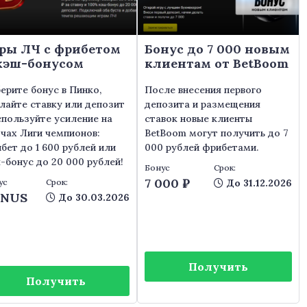
ры ЛЧ с фрибетом
Бонус до 7 000 новым
кэш-бонусом
клиентам от BetBoom
ерите бонус в Пинко,
После внесения первого
лайте ставку или депозит
депозита и размещения
спользуйте усиление на
ставок новые клиенты
чах Лиги чемпионов:
BetBoom могут получить до 7
бет до 1 600 рублей или
000 рублей фрибетами.
-бонус до 20 000 рублей!
Бонус
Срок:
7 000 ₽
ус
Срок:
До 31.12.2026
ONUS
До 30.03.2026
Получить
Получить