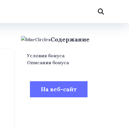
Содержание
Условия бонуса
Описания бонуса
На веб-сайт