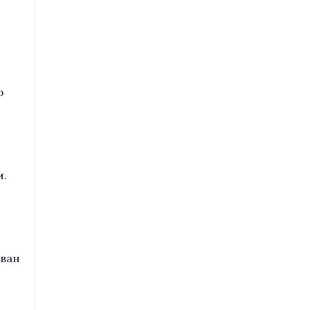
р
и.
ован