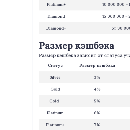
Platinum+
10 000 000 − 
Diamond
15 000 000 − 
Diamond+
от 30 00
Размер кэшбэка
Размер кэшбэка зависит от статуса уч
Статус
Размер кэшбэка
Silver
3%
Gold
4%
Gold+
5%
Platinum
6%
Platinum+
7%