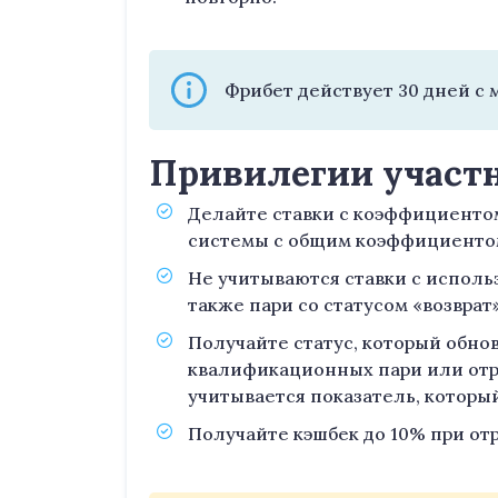
Фрибет действует 30 дней с 
Привилегии участ
Делайте ставки с коэффициентом 
системы с общим коэффициентом 
Не учитываются ставки с использ
также пари со статусом «возврат
Получайте статус, который обно
квалификационных пари или отри
учитывается показатель, который
Получайте кэшбек до 10% при от