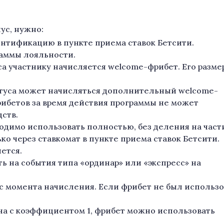
ус, нужно:
ентификацию в пункте приема ставок Бетсити.
раммы лояльности.
а участнику начисляется welcome-фрибет. Его разме
уса может начисляться дополнительный welcome-
ибетов за время действия программы не может
ств.
одимо использовать полностью, без деления на част
о через ставкомат в пункте приема ставок Бетсити.
ется.
ь на события типа «ординар» или «экспресс» на
 с момента начисления. Если фрибет не был использ
ана с коэффициентом 1, фрибет можно использовать