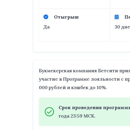
Отыгрыш
П
Да
30 дн
Букмекерская компания Бетсити при
участие в Программе лояльности с 
000 рублей и кэшбек до 10%.
Срок проведения программ
года 23:59 МСК.