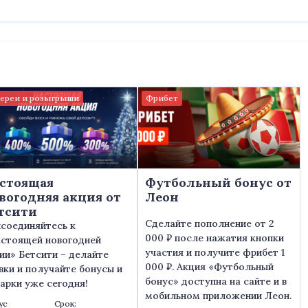
ереи и розыгрыши
Фрибет
стоящая
Футбольный бонус от
вогодняя акция от
Леон
тсити
Сделайте пополнение от 2
соединяйтесь к
000 ₽ после нажатия кнопки
стоящей новогодней
участия и получите фрибет 1
ии» Бетсити – делайте
000 ₽. Акция «Футбольный
вки и получайте бонусы и
бонус» доступна на сайте и в
арки уже сегодня!
мобильном приложении Леон.
ус
Срок: