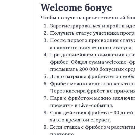
Welcome бонус
Чтобы получить приветственный бон
Зарегистрироваться и пройти ид
Получить статус участника прог
После первого присвоения статус
зависит от полученного статуса.
При дальнейшем повышении стат
фрибет. Общая сумма welcome-фр
превышать 200 000 бонусных сред
Для отыгрыша фрибета его необх
Фрибет можно использовать тольк
Через кассира фрибет не применя
Пари с фрибетом можно заключит
прематч- и Live-события.
Срок действия фрибета − 30 дней
за это время, он сгорает.
Если ставка с фрибетом рассчит
повторно.