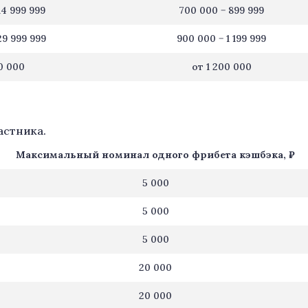
14 999 999
700 000 − 899 999
29 999 999
900 000 − 1 199 999
0 000
от 1 200 000
астника.
Максимальный номинал одного фрибета кэшбэка, ₽
5 000
5 000
5 000
20 000
20 000