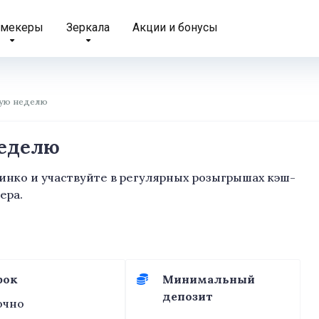
кмекеры
Зеркала
Акции и бонусы
ую неделю
неделю
нко и участвуйте в регулярных розыгрышах кэш-
ера.
рок
Минимальный
депозит
очно