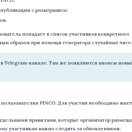
 публикации с розыгрышем;
ов.
ователь попадает в список участников конкретного
ным образом при помощи генератора случайных чисе
в Telegram-канале. Там же появляются анонсы новы
 пользователям PINCO. Для участия необходимо име
тдельными правилами, которые организатор размещ
ому участникам важно следить за обновлениями: