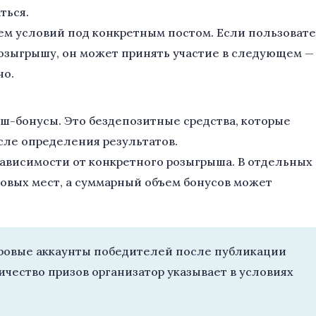
ться.
м условий под конкретным постом. Если пользоват
розыгрышу, он может принять участие в следующем —
но.
эш-бонусы. Это бездепозитные средства, которые
сле определения результатов.
зависимости от конкретного розыгрыша. В отдельных
овых мест, а суммарный объем бонусов может
ровые аккаунты победителей после публикации
личество призов организатор указывает в условиях