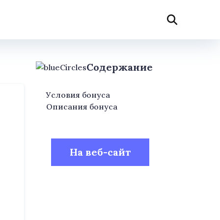
Содержание
Условия бонуса
Описания бонуса
На веб-сайт