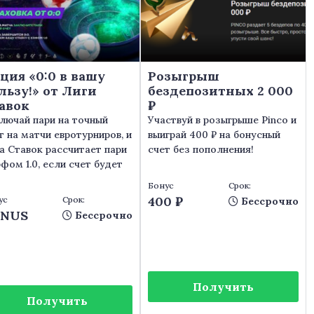
ция «0:0 в вашу
Розыгрыш
льзу!» от Лиги
бездепозитных 2 000
авок
₽
лючай пари на точный
Участвуй в розыгрыше Pinco и
т на матчи евротурниров, и
выиграй 400 ₽ на бонусный
а Ставок рассчитает пари
счет без пополнения!
эфом 1.0, если счет будет
Бонус
Срок:
400 ₽
ус
Срок:
Бессрочно
ONUS
Бессрочно
Получить
Получить