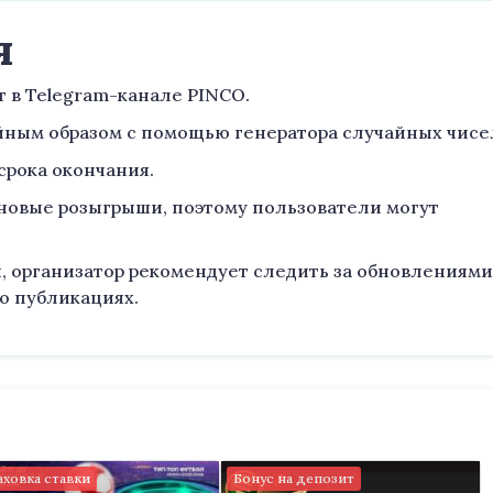
я
т в Telegram-канале PINCO.
ным образом с помощью генератора случайных чисе
срока окончания.
новые розыгрыши, поэтому пользователи могут
, организатор рекомендует следить за обновлениями
о публикациях.
аховка ставки
Бонус на депозит