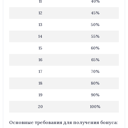
11
40%
12
45%
13
50%
14
55%
15
60%
16
65%
17
70%
18
80%
19
90%
20
100%
Основные требования для получения бонуса: