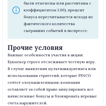
были отменены или рассчитаны с
коэффициентом 1.00), процент
бонуса пересчитывается исходя из
фактического количества
сыгравших событий в экспрессе.
Прочие условия
Важные особенности участия в акции:
Букмекер строго отслеживает честную игру.
В случае выявления мультиаккаунтинга или
использования стратегий, которые PINCO
сочтет злоумышленными, компания
оставляет за собой право аннулировать все
начисленные бонусы и блокировать игровые
счета нарушителей.