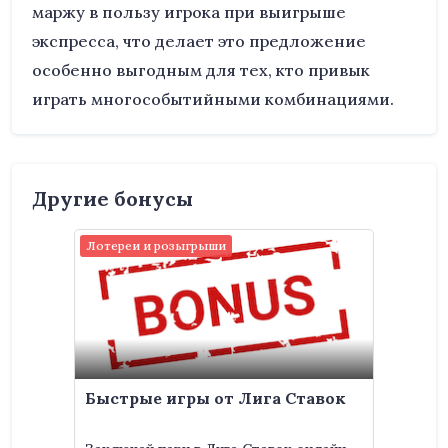
маржу в пользу игрока при выигрыше
экспресса, что делает это предложение
особенно выгодным для тех, кто привык
играть многособытийными комбинациями.
Другие бонусы
Лотереи и розыгрыши
Быстрые игры от Лига Ставок