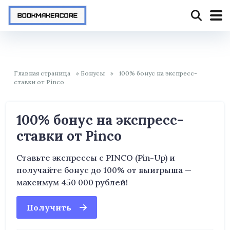
Содержание
Условия бонуса
Описания бонуса
Главная страница
»
Бонусы
»
100% бонус на экспресс-
ставки от Pinco
На веб-сайт
100% бонус на экспресс-
ставки от Pinco
Ставьте экспрессы с PINCO (Pin-Up) и
получайте бонус до 100% от выигрыша —
максимум 450 000 рублей!
Получить