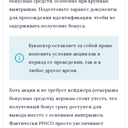
бонусных средств, особенно при крупных
выигрышах. Подготовьте заранее документы
для прохождения идентификации, чтобы не
задерживать получение бонуса.
Букмекер оставляет за собой право
изменять условия акции как в
период ее проведения, так и в
любое другое время.
Хоть акция и не требует вейджера (отыгрыша
бонусных средств), игрокам стоит учесть, что
полученный бонус сразу доступен для
вывода вместе с основным выигрышем.
Фактически PINCO просто увеличивает