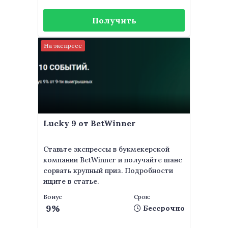
Получить
На экспресс
Lucky 9 от BetWinner
Ставьте экспрессы в букмекерской
компании BetWinner и получайте шанс
сорвать крупный приз. Подробности
ищите в статье.
Бонус
Срок:
9%
Бессрочно