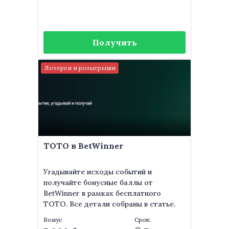
Получить
Лотереи и розыгрыши
ТОТО в BetWinner
Угадывайте исходы событий и
получайте бонусные баллы от
BetWinner в рамках бесплатного
ТОТО. Все детали собраны в статье.
Бонус
Срок: