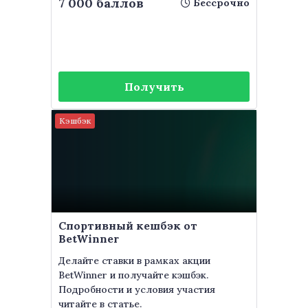
7 000 баллов
Бессрочно
Получить
Кэшбэк
Спортивный кешбэк от
BetWinner
Делайте ставки в рамках акции
BetWinner и получайте кэшбэк.
Подробности и условия участия
читайте в статье.