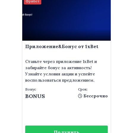
Фрибет
Приложение&Бонус от 1xBet
Ставьте через приложение 1xBet и
забирайте бонус за активность!
Узнайте условия акции и успейте
воспользоваться предложением.
Бонус
Срок:
BONUS
Бессрочно
Получить