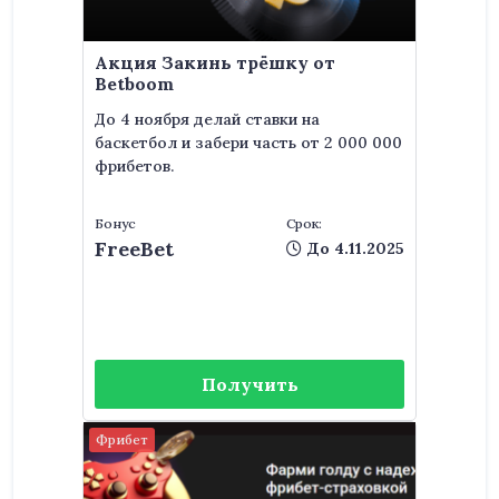
Акция Закинь трёшку от
Betboom
До 4 ноября делай ставки на
баскетбол и забери часть от 2 000 000
фрибетов.
Бонус
Срок:
FreeBet
До 4.11.2025
Получить
Фрибет