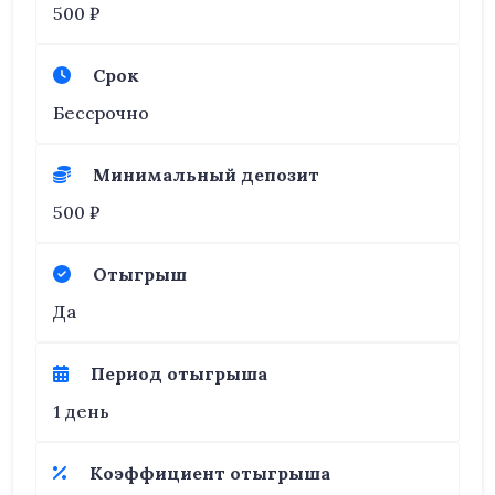
500 ₽
Срок
Бессрочно
Минимальный депозит
500 ₽
Отыгрыш
Да
Период отыгрыша
1 день
Коэффициент отыгрыша