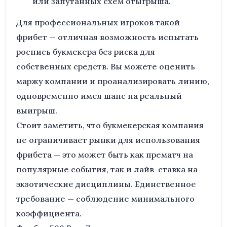
или запутанных схем отыгрыша.
Для профессиональных игроков такой
фрибет — отличная возможность испытать
роспись букмекера без риска для
собственных средств. Вы можете оценить
маржу компании и проанализировать линию,
одновременно имея шанс на реальный
выигрыш.
Стоит заметить, что букмекерская компания
не ограничивает рынки для использования
фрибета — это может быть как прематч на
популярные события, так и лайв-ставка на
экзотические дисциплины. Единственное
требование — соблюдение минимального
коэффициента.