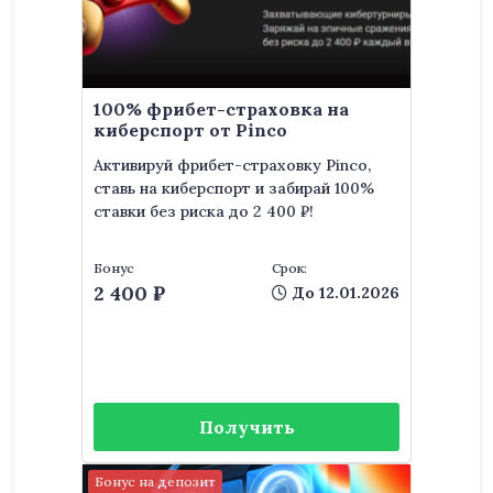
100% фрибет-страховка на
киберспорт от Pinco
Активируй фрибет-страховку Pinco,
ставь на киберспорт и забирай 100%
ставки без риска до 2 400 ₽!
Бонус
Срок:
2 400 ₽
До 12.01.2026
Получить
Бонус на депозит