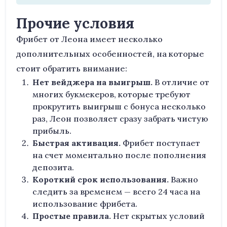
Прочие условия
Фрибет от Леона имеет несколько
дополнительных особенностей, на которые
стоит обратить внимание:
Нет вейджера на выигрыш.
В отличие от
многих букмекеров, которые требуют
прокрутить выигрыш с бонуса несколько
раз, Леон позволяет сразу забрать чистую
прибыль.
Быстрая активация.
Фрибет поступает
на счет моментально после пополнения
депозита.
Короткий срок использования.
Важно
следить за временем — всего 24 часа на
использование фрибета.
Простые правила.
Нет скрытых условий