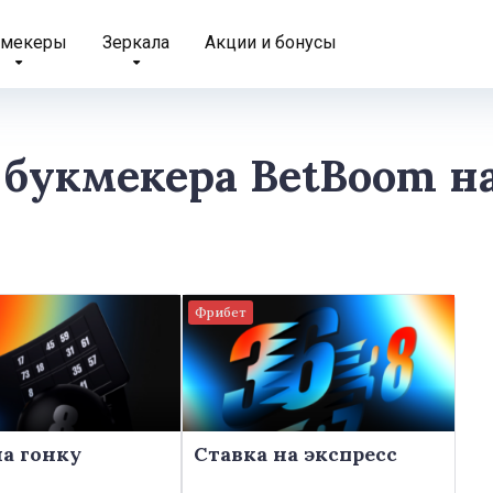
кмекеры
Зеркала
Акции и бонусы
 букмекера BetBoom н
Фрибет
на гонку
Ставка на экспресс