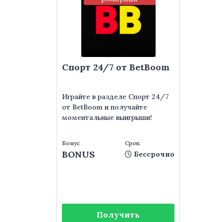
Спорт 24/7 от BetBoom
Играйте в разделе Спорт 24/7
от BetBoom и получайте
моментальные выигрыши!
Бонус
Срок:
BONUS
Бессрочно
Получить