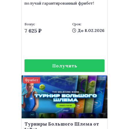
получай гарантированный фрибет!
Бонус
Срок:
7 625 ₽
До 8.02.2026
Получить
Фрибет
Турниры Большого Шлема от