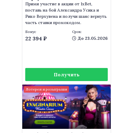
BetBoom
Прими участие в акции от 1xBet,
поставь на бой Александра Усика и
BetWinner
Рико Верхувена и получи шанс вернуть
PARI
часть ставки промокодом.
Pinco
Бонус
Winline
Срок:
22 394 ₽
До 23.05.2026
Бет-М
Бетсити
Леон
Лига Ставок
Мелбет
Получить
Лотереи и розыгрыши