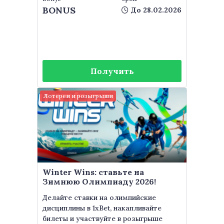
BONUS
До 28.02.2026
Получить
Лотереи и розыгрыши
Winter Wins: ставьте на
Зимнюю Олимпиаду 2026!
Делайте ставки на олимпийские
дисциплины в 1xBet, накапливайте
билеты и участвуйте в розыгрыше