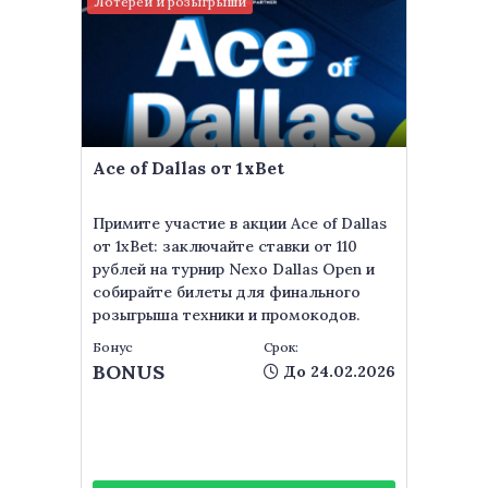
Лотереи и розыгрыши
Ace of Dallas от 1xBet
Примите участие в акции Ace of Dallas
от 1xBet: заключайте ставки от 110
рублей на турнир Nexo Dallas Open и
собирайте билеты для финального
розыгрыша техники и промокодов.
Бонус
Срок:
BONUS
До 24.02.2026