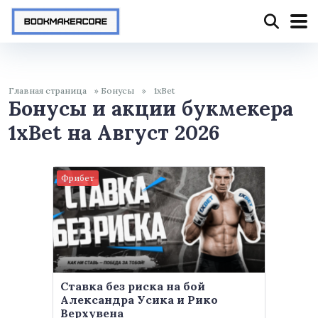
По типу
Бонус на депозит
Кэшбэк
Главная страница
»
Бонусы
»
1xBet
Лотереи и розыгрыши
Бонусы и акции букмекера
На экспресс
1xBet на Август 2026
Приветственный бонус
Программа лояльности
Промокод
Фрибет
Страховка ставки
Фрибет
По букмекеру
Ставка без риска на бой
1WIN
Александра Усика и Рико
1xBet
Верхувена