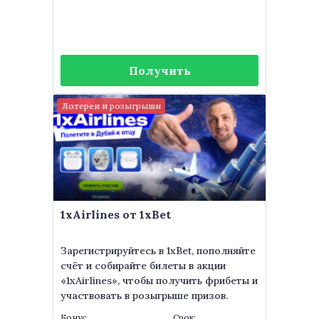
Получить
Лотереи и розыгрыши
1хAirlines от 1xBet
Зарегистрируйтесь в 1xBet, пополняйте
счёт и собирайте билеты в акции
«1xAirlines», чтобы получить фрибеты и
участвовать в розыгрыше призов.
Бонус
Срок: