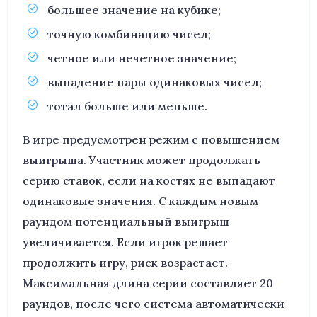
большее значение на кубике;
точную комбинацию чисел;
четное или нечетное значение;
выпадение пары одинаковых чисел;
тотал больше или меньше.
В игре предусмотрен режим с повышением
выигрыша. Участник может продолжать
серию ставок, если на костях не выпадают
одинаковые значения. С каждым новым
раундом потенциальный выигрыш
увеличивается. Если игрок решает
продолжить игру, риск возрастает.
Максимальная длина серии составляет 20
раундов, после чего система автоматически