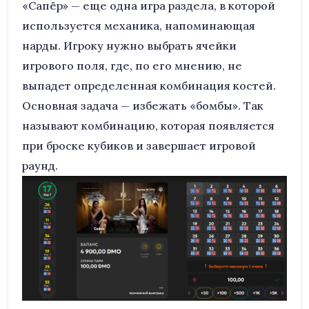
«Сапёр» — еще одна игра раздела, в которой
используется механика, напоминающая
нарды. Игроку нужно выбрать ячейки
игрового поля, где, по его мнению, не
выпадет определенная комбинация костей.
Основная задача — избежать «бомбы». Так
называют комбинацию, которая появляется
при броске кубиков и завершает игровой
раунд.