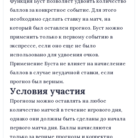
Функция Буст позволяет удвоить количество
баллов за конкретное событие. Для этого
необходимо сделать ставку на матч, на
который был оставлен прогноз. Буст можно
применить только к первому событию в
экспрессе, если оно еще не было
использовано для удвоения очков.
Применение Буста не влияет на начисление
баллов в случае неудачной ставки, если
прогноз был верным.
Условия участия
Прогнозы можно оставлять на любое
количество матчей в течение игрового дня,
однако они должны быть сделаны до начала
первого матча дня. Баллы начисляются
только за верные прогнозы и корректно