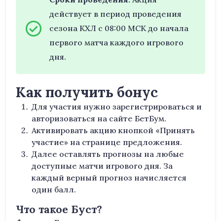
действует в период проведения
сезона КХЛ с 08:00 МСК до начала
первого матча каждого игрового
дня.
Как получить бонус
Для участия нужно зарегистрироваться и
авторизоваться на сайте БетБум.
Активировать акцию кнопкой «Принять
участие» на странице предложения.
Далее оставлять прогнозы на любые
доступные матчи игрового дня. За
каждый верный прогноз начисляется
один балл.
Что такое Буст?