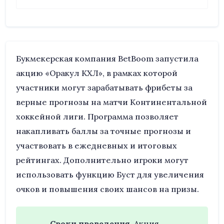
Букмекерская компания BetBoom запустила
акцию «Оракул КХЛ», в рамках которой
участники могут зарабатывать фрибеты за
верные прогнозы на матчи Континентальной
хоккейной лиги. Программа позволяет
накапливать баллы за точные прогнозы и
участвовать в ежедневных и итоговых
рейтингах. Дополнительно игроки могут
использовать функцию Буст для увеличения
очков и повышения своих шансов на призы.
Сроки проведения.
Акция