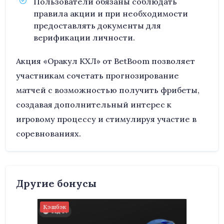
Пользователи обязаны соблюдать
правила акции и при необходимости
предоставлять документы для
верификации личности.
Акция «Оракул КХЛ» от BetBoom позволяет
участникам сочетать прогнозирование
матчей с возможностью получить фрибеты,
создавая дополнительный интерес к
игровому процессу и стимулируя участие в
соревнованиях.
Другие бонусы
Кэшбэк