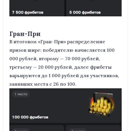
Гран-При
В итоговом «Гран-При» распределение
призов шире: победителю начисляется 100
000 рублей, второму — 70 000 рублей,
третьему — 20 000 рублей, далее фрибеты
варьируются до 1 000 рублей для участников,
занявших места с 26 по 100.