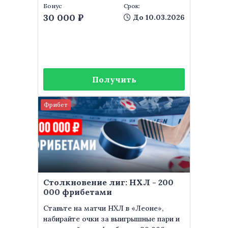
Бонус
Срок:
30 000 ₽
До 10.03.2026
Получить
Фрибет
Столкновение лиг: НХЛ - 200
000 фрибетами
Ставьте на матчи НХЛ в «Леоне»,
набирайте очки за выигрышные пари и