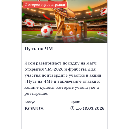
Лотереи и розыгрыши
Путь на ЧМ
Леон разыгрывает поездку на матч
открытия ЧМ-2026 и фрибеты. Для
участия подтвердите участие в акции
«Путь на ЧМ» и заключайте ставки и
копите купоны, которые участвуют в
розыгрыше.
Бонус
Срок:
BONUS
До 18.03.2026