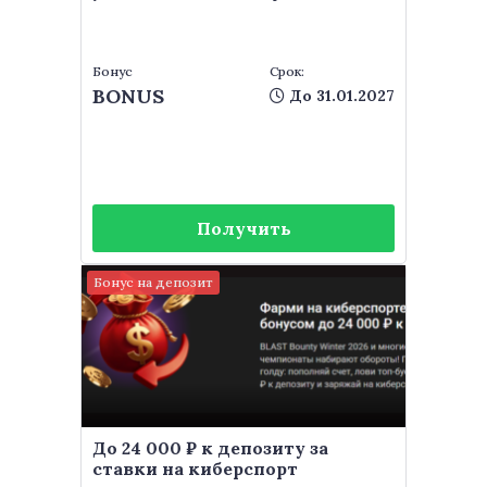
BetBoom
BetWinner
PARI
Бонус
Срок:
Pinco
BONUS
До 31.01.2027
Winline
Бет-М
Бетсити
Леон
Лига Ставок
Получить
Мелбет
Бонус на депозит
До 24 000 ₽ к депозиту за
ставки на киберспорт