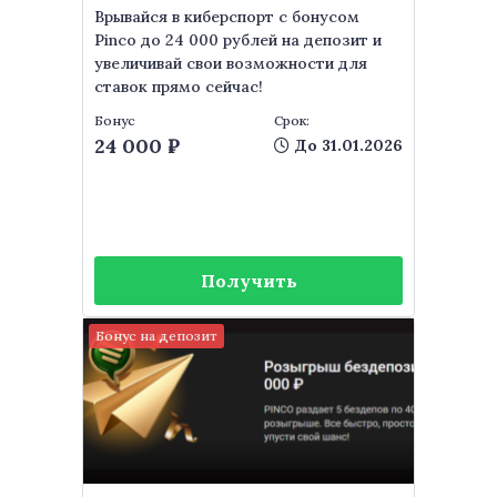
Врывайся в киберспорт с бонусом
Pinco до 24 000 рублей на депозит и
увеличивай свои возможности для
ставок прямо сейчас!
Бонус
Срок:
24 000 ₽
До 31.01.2026
Получить
Бонус на депозит