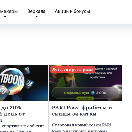
кмекеры
Зеркала
Акции и бонусы
Лотереи и розыгрыши
 до 20%
PARI Pass: фрибеты и
 день от
скины за катки
m
Стартовал новый сезон PARI
а спортивные события
Pass. Участвуйте в игровых
айте до 20% от