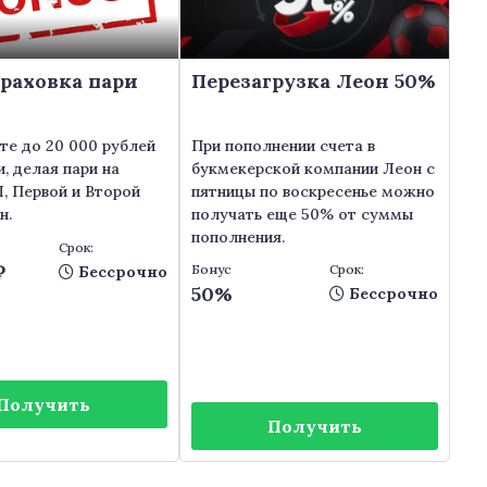
траховка пари
Перезагрузка Леон 50%
те до 20 000 рублей
При пополнении счета в
, делая пари на
букмекерской компании Леон с
, Первой и Второй
пятницы по воскресенье можно
н.
получать еще 50% от суммы
пополнения.
Срок:
₽
Бонус
Срок:
Бессрочно
50%
Бессрочно
Получить
Получить