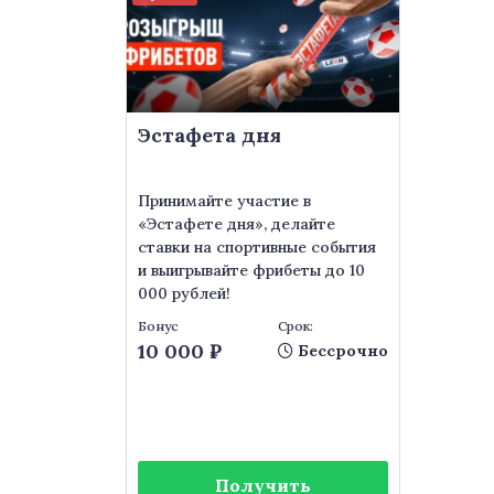
Эстафета дня
Принимайте участие в
«Эстафете дня», делайте
ставки на спортивные события
и выигрывайте фрибеты до 10
000 рублей!
Бонус
Срок:
10 000 ₽
Бессрочно
Получить