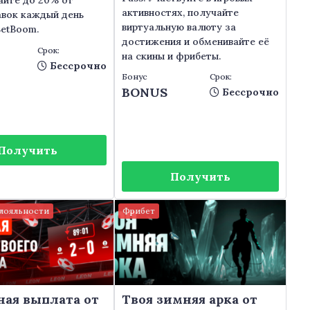
активностях, получайте
вок каждый день
виртуальную валюту за
BetBoom.
достижения и обменивайте её
Срок:
на скины и фрибеты.
Бессрочно
Бонус
Срок:
BONUS
Бессрочно
Получить
Получить
лояльности
Фрибет
ная выплата от
Твоя зимняя арка от