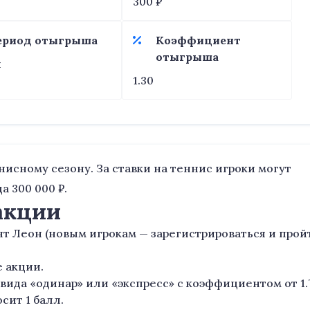
300 ₽
ериод отыгрыша
Коэффициент
отыгрыша
й
1.30
исному сезону. За ставки на теннис игроки могут
 300 000 ₽.
 акции
нт Леон (новым игрокам — зарегистрироваться и прой
 акции.
 вида «одинар» или «экспресс» с коэффициентом от 1.
сит 1 балл.