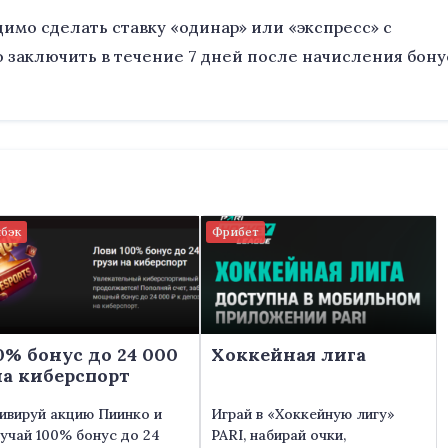
мо сделать ставку «одинар» или «экспресс» с
о заключить в течение 7 дней после начисления бону
бэк
Фрибет
0% бонус до 24 000
Хоккейная лига
на киберспорт
ивируй акцию Пиинко и
Играй в «Хоккейную лигу»
учай 100% бонус до 24
PARI, набирай очки,