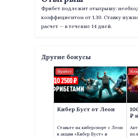
Фрибет подлежит отыгрышу: необходи
коэффициентом от 1.30. Ставку нужн
расчет — в течение 14 дней.
Другие бонусы
Фрибет
Кэш
Кибер Буст от Леон
10
₽ 
Ставьте на киберспорт с Леон
Акт
в акции «Кибер Буст» и
пол