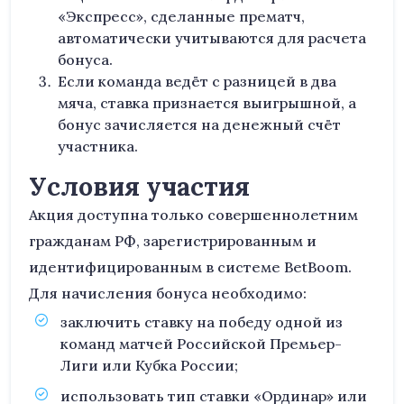
«Экспресс», сделанные прематч,
автоматически учитываются для расчета
бонуса.
Если команда ведёт с разницей в два
мяча, ставка признается выигрышной, а
бонус зачисляется на денежный счёт
участника.
Условия участия
Акция доступна только совершеннолетним
гражданам РФ, зарегистрированным и
идентифицированным в системе BetBoom.
Для начисления бонуса необходимо:
заключить ставку на победу одной из
команд матчей Российской Премьер-
Лиги или Кубка России;
использовать тип ставки «Ординар» или