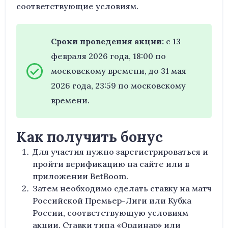
соответствующие условиям.
Сроки проведения акции:
с 13
февраля 2026 года, 18:00 по
московскому времени, до 31 мая
2026 года, 23:59 по московскому
времени.
Как получить бонус
Для участия нужно зарегистрироваться и
пройти верификацию на сайте или в
приложении BetBoom.
Затем необходимо сделать ставку на матч
Российской Премьер-Лиги или Кубка
России, соответствующую условиям
акции. Ставки типа «Ординар» или