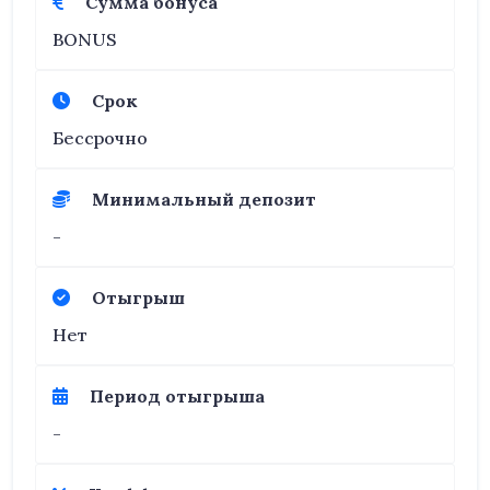
Сумма бонуса
BONUS
Срок
Бессрочно
Минимальный депозит
-
Отыгрыш
Нет
Период отыгрыша
-