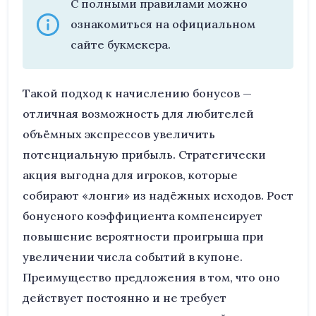
С полными правилами можно
ознакомиться на официальном
сайте букмекера.
Такой подход к начислению бонусов —
отличная возможность для любителей
объёмных экспрессов увеличить
потенциальную прибыль. Стратегически
акция выгодна для игроков, которые
собирают «лонги» из надёжных исходов. Рост
бонусного коэффициента компенсирует
повышение вероятности проигрыша при
увеличении числа событий в купоне.
Преимущество предложения в том, что оно
действует постоянно и не требует