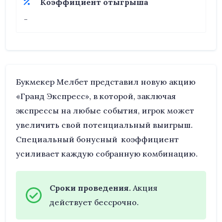
Коэффициент отыгрыша
-
Букмекер Мелбет представил новую акцию
«Гранд Экспресс», в которой, заключая
экспрессы на любые события, игрок может
увеличить свой потенциальный выигрыш.
Специальный бонусный коэффициент
усиливает каждую собранную комбинацию.
Сроки проведения.
Акция
действует бессрочно.