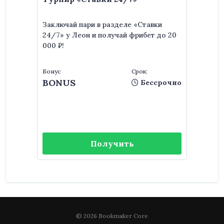
Заключай пари в разделе «Ставки
24/7» у Леон и получай фрибет до 20
000 ₽!
Бонус
Срок:
BONUS
Бессрочно
Получить
© 2026 Bookmaker Core