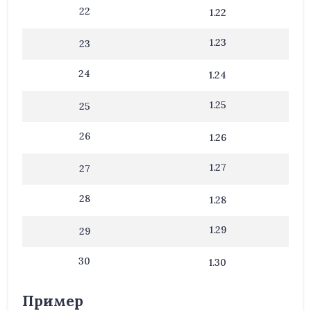
22
1.22
1.23
23
24
1.24
1.25
25
26
1.26
1.27
27
28
1.28
1.29
29
30
1.30
Пример