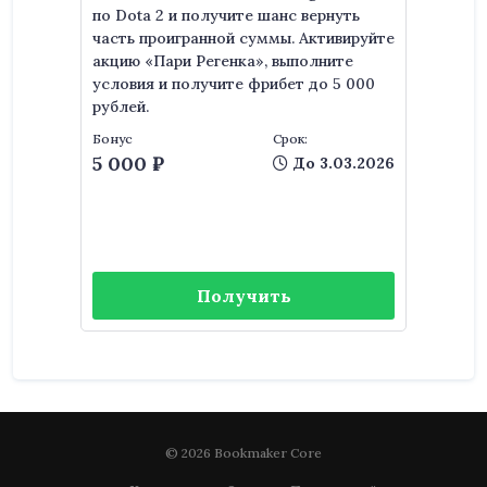
по Dota 2 и получите шанс вернуть
часть проигранной суммы. Активируйте
акцию «Пари Регенка», выполните
условия и получите фрибет до 5 000
рублей.
Бонус
Срок:
5 000 ₽
До 3.03.2026
Получить
© 2026 Bookmaker Core