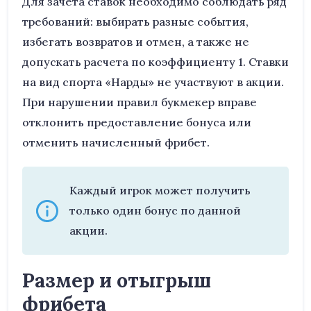
Для зачета ставок необходимо соблюдать ряд
требований: выбирать разные события,
избегать возвратов и отмен, а также не
допускать расчета по коэффициенту 1. Ставки
на вид спорта «Нарды» не участвуют в акции.
При нарушении правил букмекер вправе
отклонить предоставление бонуса или
отменить начисленный фрибет.
Каждый игрок может получить
только один бонус по данной
акции.
Размер и отыгрыш
фрибета