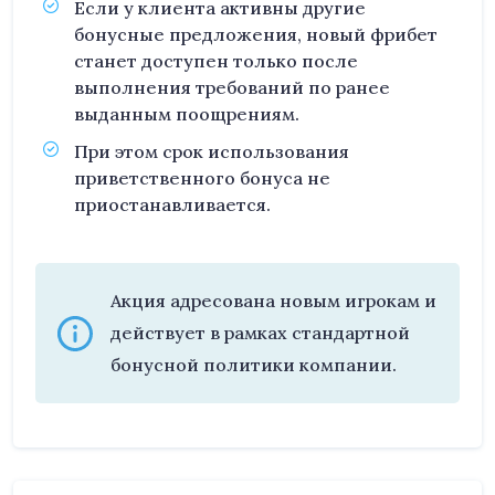
Если у клиента активны другие
бонусные предложения, новый фрибет
станет доступен только после
выполнения требований по ранее
выданным поощрениям.
При этом срок использования
приветственного бонуса не
приостанавливается.
Акция адресована новым игрокам и
действует в рамках стандартной
бонусной политики компании.