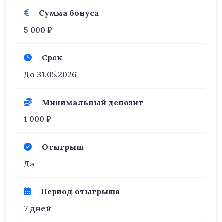
Сумма бонуса
5 000 ₽
Срок
До 31.05.2026
Минимальный депозит
1 000 ₽
Отыгрыш
Да
Период отыгрыша
7 дней