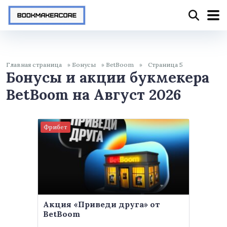
По типу
Бонус на депозит
Кэшбэк
Главная страница
»
Бонусы
»
BetBoom
»
Страница 5
Лотереи и розыгрыши
Бонусы и акции букмекера
На экспресс
BetBoom на Август 2026
Приветственный бонус
Программа лояльности
Промокод
Фрибет
Страховка ставки
Фрибет
По букмекеру
Акция «Приведи друга» от
1WIN
BetBoom
1xBet