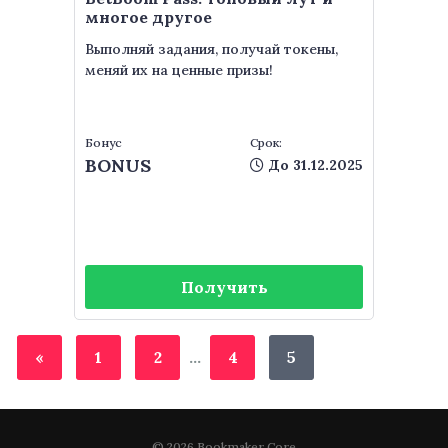
многое другое
Выполняй задания, получай токены,
меняй их на ценные призы!
Бонус
Срок:
BONUS
До 31.12.2025
Получить
«
1
2
…
4
5
© 2026 Bookmaker Core