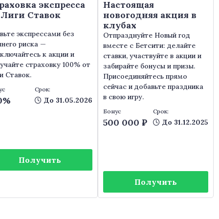
раховка экспресса
Настоящая
 Лиги Ставок
новогодняя акция в
клубах
вьте экспрессами без
Отпразднуйте Новый год
него риска —
вместе с Бетсити: делайте
ключайтесь к акции и
ставки, участвуйте в акции и
учайте страховку 100% от
забирайте бонусы и призы.
и Ставок.
Присоединяйтесь прямо
сейчас и добавьте праздника
ус
Срок:
в свою игру.
0%
До 31.05.2026
Бонус
Срок:
500 000 ₽
До 31.12.2025
Получить
Получить