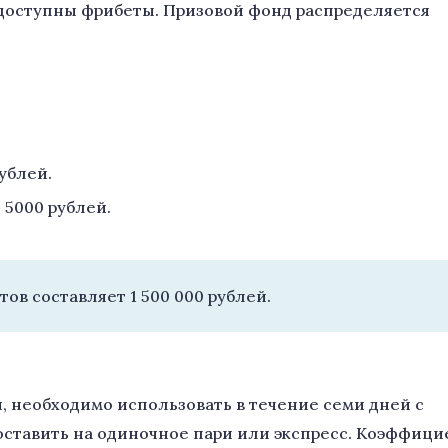
 доступны фрибеты. Призовой фонд распределяется
рублей.
 5000 рублей.
в составляет 1 500 000 рублей.
, необходимо использовать в течение семи дней с
оставить на одиночное пари или экспресс. Коэффици