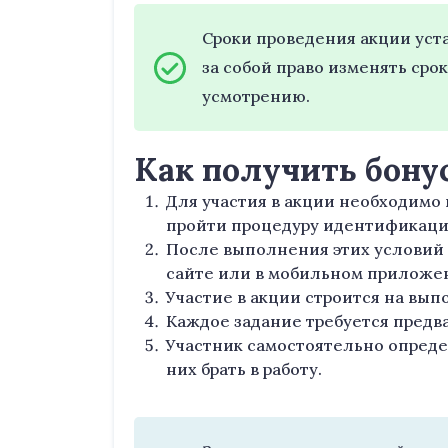
Сроки проведения акции уст
за собой право изменять сро
усмотрению.
Как получить бону
Для участия в акции необходимо 
пройти процедуру идентификаци
После выполнения этих условий д
сайте или в мобильном приложен
Участие в акции строится на вы
Каждое задание требуется предв
Участник самостоятельно опреде
них брать в работу.