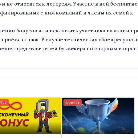
и не относится к лотереям. Участие в ней бесплатно
ффилированных с ним компаний и члены их семей к
слении бонусов или исключить участника из акции пр
приёма ставок. В случае технических сбоев результ
ешения представителей букмекера по спорным вопрос
бет
Фрибет