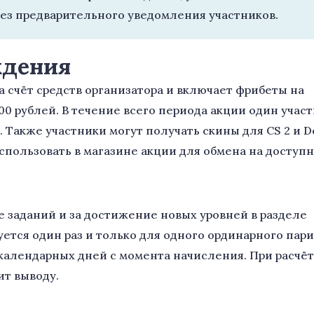
без предварительного уведомления участников.
ждения
 счёт средств организатора и включает фрибеты на
00 рублей. В течение всего периода акции один учас
 Также участники могут получать скины для CS 2 и D
 использовать в магазине акции для обмена на доступ
 заданий и за достижение новых уровней в разделе
ется один раз и только для одного ординарного пари
 календарных дней с момента начисления. При расчё
т выводу.