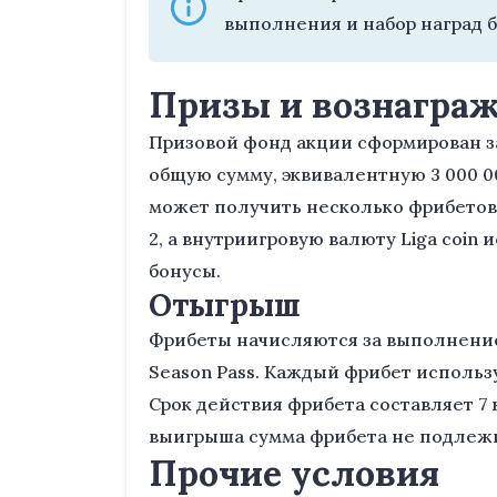
выполнения и набор наград 
Призы и вознагра
Призовой фонд акции сформирован за
общую сумму, эквивалентную 3 000 0
может получить несколько фрибетов.
2, а внутриигровую валюту Liga coin
бонусы.
Отыгрыш
Фрибеты начисляются за выполнение
Season Pass. Каждый фрибет использу
Срок действия фрибета составляет 7
выигрыша сумма фрибета не подлежи
Прочие условия