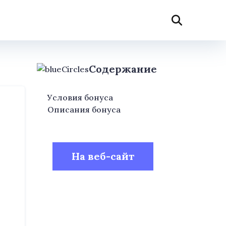
Содержание
Условия бонуса
Описания бонуса
На веб-сайт