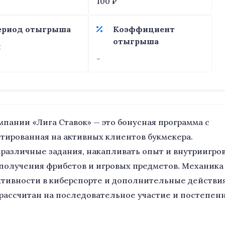
100 ₽
ериод отыгрыша
Коэффициент
отыгрыша
й
-
омпании «Лига Ставок» — это бонусная программа с
тированная на активных клиентов букмекера.
 различные задания, накапливать опыт и внутриигро
я получения фрибетов и игровых предметов. Механика
активности в киберспорте и дополнительные действи
рассчитан на последовательное участие и постепен