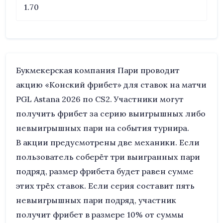
1.70
Букмекерская компания Пари проводит
акцию «Конский фрибет» для ставок на матчи
PGL Astana 2026 по CS2. Участники могут
получить фрибет за серию выигрышных либо
невыигрышных пари на события турнира.
В акции предусмотрены две механики. Если
пользователь соберёт три выигранных пари
подряд, размер фрибета будет равен сумме
этих трёх ставок. Если серия составит пять
невыигрышных пари подряд, участник
получит фрибет в размере 10% от суммы