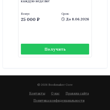
каждую неделю!
Бонус
Срок:
25 000 ₽
До 8.06.2026
Получить
© 2026 Bookmaker Core
Контакты
О нас
Правила сайта
Политика конфиденциальности