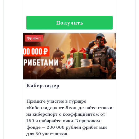
Получить
Фрибет
Киберлидер
Примите участие в турнире
«Киберлидер» от Леон, делайте ставки
на киберспорт с коэффициентом от
1.50 и набирайте очки. В призовом
фонде — 200 000 рублей фрибетами
для 50 участников.