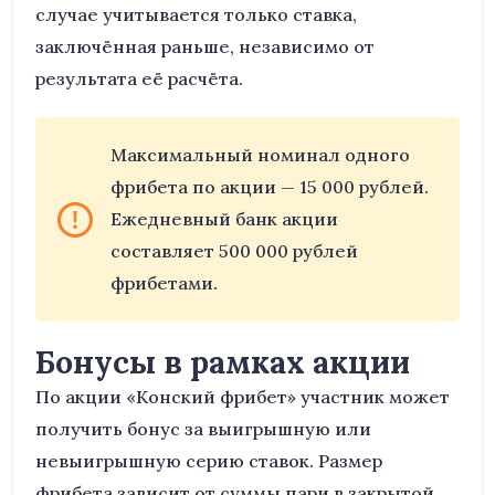
случае учитывается только ставка,
заключённая раньше, независимо от
результата её расчёта.
Максимальный номинал одного
фрибета по акции — 15 000 рублей.
Ежедневный банк акции
составляет 500 000 рублей
фрибетами.
Бонусы в рамках акции
По акции «Конский фрибет» участник может
получить бонус за выигрышную или
невыигрышную серию ставок. Размер
фрибета зависит от суммы пари в закрытой