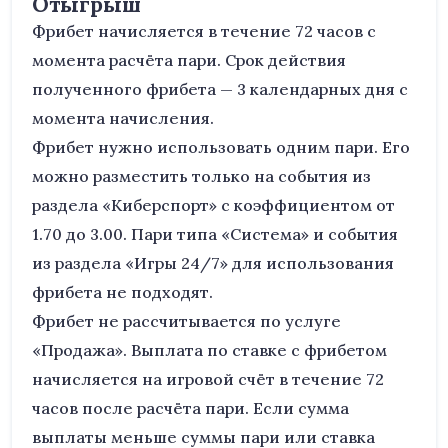
Отыгрыш
Фрибет начисляется в течение 72 часов с
момента расчёта пари. Срок действия
полученного фрибета — 3 календарных дня с
момента начисления.
Фрибет нужно использовать одним пари. Его
можно разместить только на события из
раздела «Киберспорт» с коэффициентом от
1.70 до 3.00. Пари типа «Система» и события
из раздела
«Игры 24/7»
для использования
фрибета не подходят.
Фрибет не рассчитывается по услуге
«Продажа». Выплата по ставке с фрибетом
начисляется на игровой счёт в течение 72
часов после расчёта пари. Если сумма
выплаты меньше суммы пари или ставка