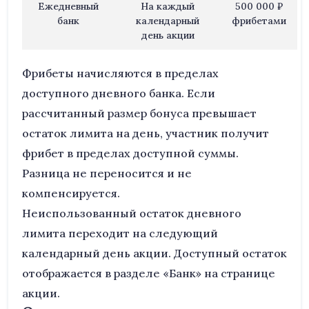
Ежедневный
На каждый
500 000 ₽
банк
календарный
фрибетами
день акции
Фрибеты начисляются в пределах
доступного дневного банка. Если
рассчитанный размер бонуса превышает
остаток лимита на день, участник получит
фрибет в пределах доступной суммы.
Разница не переносится и не
компенсируется.
Неиспользованный остаток дневного
лимита переходит на следующий
календарный день акции. Доступный остаток
отображается в разделе «Банк» на странице
акции.