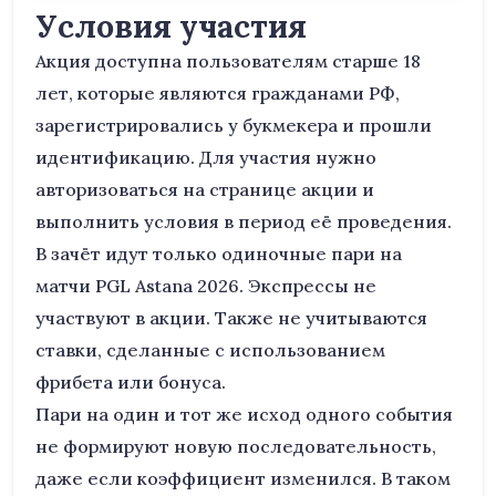
Условия участия
Акция доступна пользователям старше 18
лет, которые являются гражданами РФ,
зарегистрировались у букмекера и прошли
идентификацию. Для участия нужно
авторизоваться на странице акции и
выполнить условия в период её проведения.
В зачёт идут только одиночные пари на
матчи PGL Astana 2026. Экспрессы не
участвуют в акции. Также не учитываются
ставки, сделанные с использованием
фрибета или бонуса.
Пари на один и тот же исход одного события
не формируют новую последовательность,
даже если коэффициент изменился. В таком