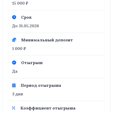
15 000 ₽
Срок
До 31.05.2026
Минимальный депозит
1 000 ₽
Отыгрыш
Да
Период отыгрыша
3 дня
Коэффициент отыгрыша