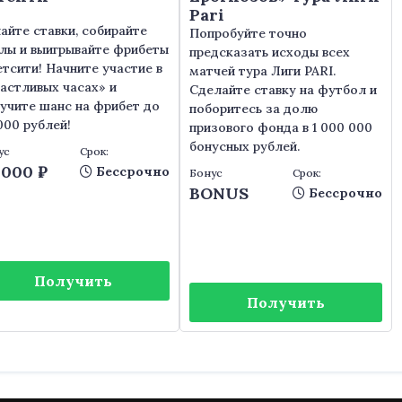
Pari
айте ставки, собирайте
Попробуйте точно
лы и выигрывайте фрибеты
предсказать исходы всех
етсити! Начните участие в
матчей тура Лиги PARI.
астливых часах» и
Сделайте ставку на футбол и
учите шанс на фрибет до
поборитесь за долю
000 рублей!
призового фонда в 1 000 000
бонусных рублей.
ус
Срок:
 000 ₽
Бессрочно
Бонус
Срок:
BONUS
Бессрочно
Получить
Получить