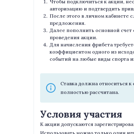
Чтобы подключиться к акции, нео
авторизацию и подтвердить прив
После этого в личном кабинете с
предложения.
Далее пополнить основной счет 
проведения акции.
Для начисления фрибета требуетс
коэффициентом одного из исходов
событий на любые виды спорта и
Ставка должна относиться к 
полностью рассчитана.
Условия участия
К акции допускаются зарегистриро
Использовать можно только один иг