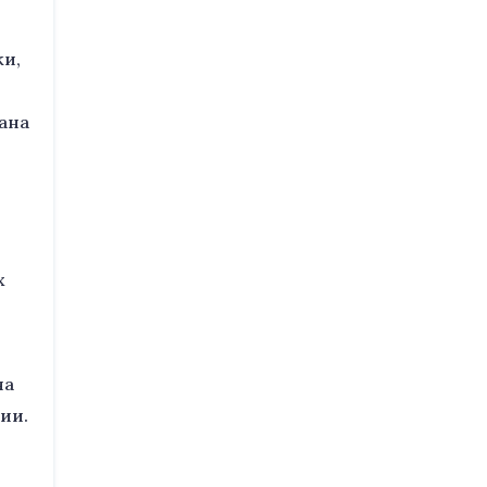
ки,
тана
х
на
ии.