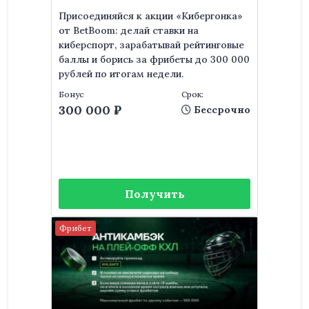
Присоединяйся к акции «Кибергонка»
от BetBoom: делай ставки на
киберспорт, зарабатывай рейтинговые
баллы и борись за фрибеты до 300 000
рублей по итогам недели.
Бонус
Срок:
300 000 ₽
Бессрочно
Получить
Фрибет