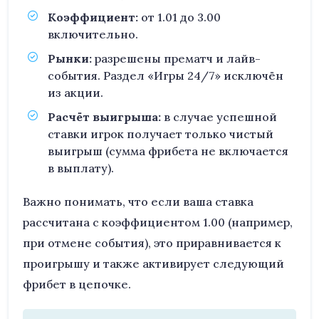
Коэффициент:
от 1.01 до 3.00
включительно.
Рынки:
разрешены прематч и лайв-
события. Раздел «Игры 24/7» исключён
из акции.
Расчёт выигрыша:
в случае успешной
ставки игрок получает только чистый
выигрыш (сумма фрибета не включается
в выплату).
Важно понимать, что если ваша ставка
рассчитана с коэффициентом 1.00 (например,
при отмене события), это приравнивается к
проигрышу и также активирует следующий
фрибет в цепочке.