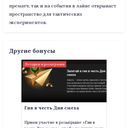
прематч, так и на события в лайве открывает
пространство для тактических
экспериментов.
Другие бонусы
Лотереи и розыгрыши
Гив в честь Дня смеха
Прими участие в розыгрыше «Гив в