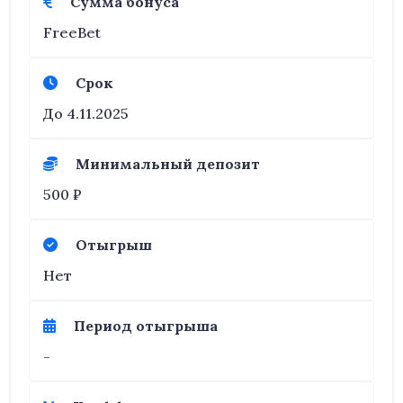
Сумма бонуса
FreeBet
Срок
До 4.11.2025
Минимальный депозит
500 ₽
Отыгрыш
Нет
Период отыгрыша
-