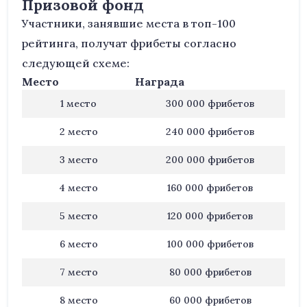
Призовой фонд
Участники, занявшие места в топ-100
рейтинга, получат фрибеты согласно
следующей схеме:
Место
Награда
1 место
300 000 фрибетов
2 место
240 000 фрибетов
3 место
200 000 фрибетов
4 место
160 000 фрибетов
5 место
120 000 фрибетов
6 место
100 000 фрибетов
7 место
80 000 фрибетов
8 место
60 000 фрибетов