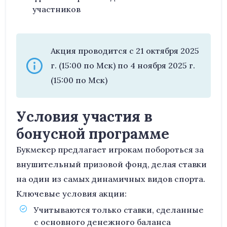
участников
Акция проводится с 21 октября 2025
г. (15:00 по Мск) по 4 ноября 2025 г.
(15:00 по Мск)
Условия участия в
бонусной программе
Букмекер предлагает игрокам побороться за
внушительный призовой фонд, делая ставки
на один из самых динамичных видов спорта.
Ключевые условия акции:
Учитываются только ставки, сделанные
с основного денежного баланса