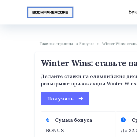
Бу
Главная страница
»
Бонусы
»
Winter Wins: ста
Winter Wins: ставьте 
Делайте ставки на олимпийские дисц
розыгрыше призов акции Winter Wins
Получить
Сумма бонуса
С
BONUS
До 22.