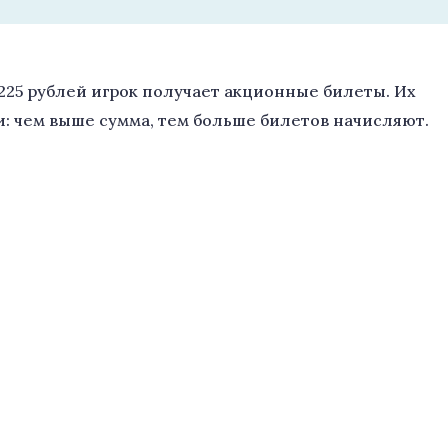
225 рублей игрок получает акционные билеты. Их
и: чем выше сумма, тем больше билетов начисляют.