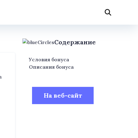
Содержание
Условия бонуса
Описания бонуса
в
На веб-сайт