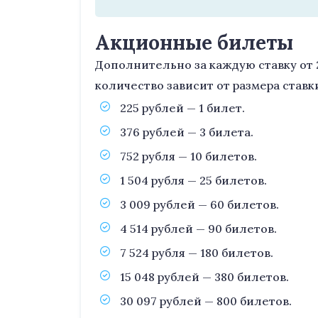
Акционные билеты
Дополнительно за каждую ставку от 
количество зависит от размера ставк
225 рублей — 1 билет.
376 рублей — 3 билета.
752 рубля — 10 билетов.
1 504 рубля — 25 билетов.
3 009 рублей — 60 билетов.
4 514 рублей — 90 билетов.
7 524 рубля — 180 билетов.
15 048 рублей — 380 билетов.
30 097 рублей — 800 билетов.