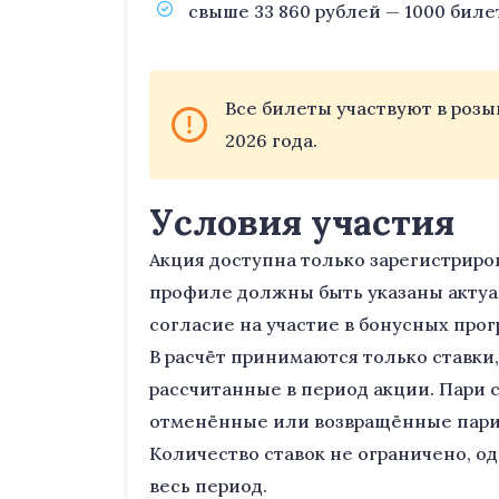
свыше 33 860 рублей — 1000 биле
Все билеты участвуют в розы
2026 года.
Условия участия
Акция доступна только зарегистрир
профиле должны быть указаны актуа
согласие на участие в бонусных прог
В расчёт принимаются только ставки,
рассчитанные в период акции. Пари с
отменённые или возвращённые пари, 
Количество ставок не ограничено, о
весь период.