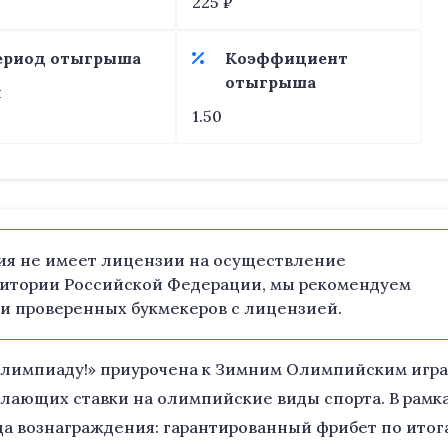
225 ₽
ериод отыгрыша
Коэффициент
отыгрыша
й
1.50
ия не имеет лицензии на осуществление
ритории Российской Федерации, мы рекомендуем
ми проверенных букмекеров с лицензией.
а Олимпиаду!» приурочена к Зимним Олимпийским игр
делающих ставки на олимпийские виды спорта. В рамк
а вознаграждения: гарантированный фрибет по итог