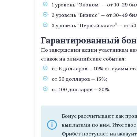
1 уровень “Эконом” — от 10–29 би
2 уровень “Бизнес” — от 30–49 би
3 уровень “Первый класс” — от 50
Гарантированный бон
По завершении акции участникам нач
ставок на олимпийские события:
от 6 долларов — 10% от суммы ст
от 50 долларов — 15%;
от 100 долларов — 20%.
Бонус рассчитывают как про
выплатами по ним. Итоговое
Фрибет поступает на аккаунт