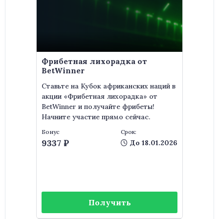
Фрибетная лихорадка от
BetWinner
Ставьте на Кубок африканских наций в
акции «Фрибетная лихорадка» от
BetWinner и получайте фрибеты!
Начните участие прямо сейчас.
Бонус
Срок:
9337 ₽
До 18.01.2026
Получить