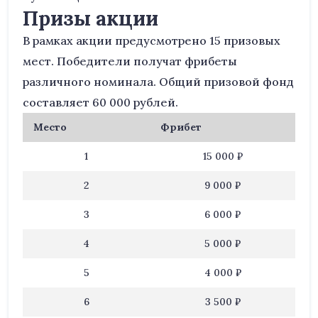
Призы акции
В рамках акции предусмотрено 15 призовых
мест. Победители получат фрибеты
различного номинала. Общий призовой фонд
составляет 60 000 рублей.
Место
Фрибет
1
15 000 ₽
2
9 000 ₽
3
6 000 ₽
4
5 000 ₽
5
4 000 ₽
6
3 500 ₽