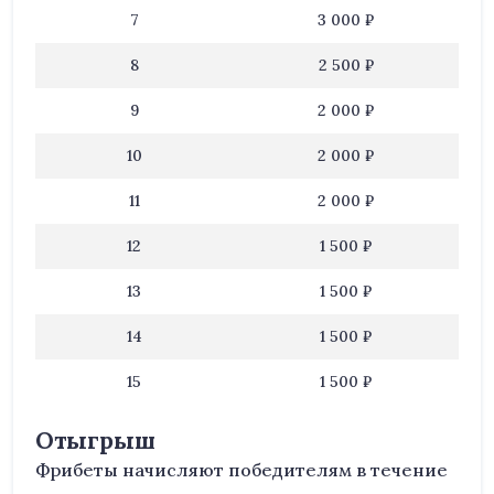
7
3 000 ₽
8
2 500 ₽
9
2 000 ₽
10
2 000 ₽
11
2 000 ₽
12
1 500 ₽
13
1 500 ₽
14
1 500 ₽
15
1 500 ₽
Отыгрыш
Фрибеты начисляют победителям в течение