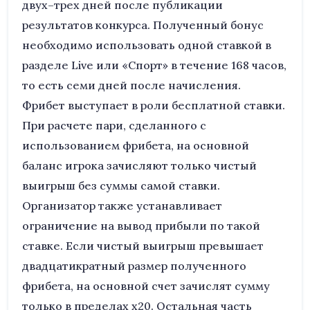
двух–трех дней после публикации
результатов конкурса. Полученный бонус
необходимо использовать одной ставкой в
разделе Live или «Спорт» в течение 168 часов,
то есть семи дней после начисления.
Фрибет выступает в роли бесплатной ставки.
При расчете пари, сделанного с
использованием фрибета, на основной
баланс игрока зачисляют только чистый
выигрыш без суммы самой ставки.
Организатор также устанавливает
ограничение на вывод прибыли по такой
ставке. Если чистый выигрыш превышает
двадцатикратный размер полученного
фрибета, на основной счет зачислят сумму
только в пределах х20. Остальная часть