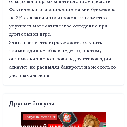
отыгрыша и прямым начислением средств.
Фактически, это снижение маржи букмекера
на 3% для активных игроков, что заметно
улучшает математическое ожидание при
длительной игре.
Учитывайте, что игрок может получить
только один кешбэк в неделю, поэтому
оптимально использовать для ставок один
аккаунт, не распыляя банкролл на несколько
учетных записей.
Другие бонусы
Бонус на депозит