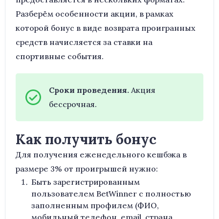
Разберём особенности акции, в рамках
которой бонус в виде возврата проигранных
средств начисляется за ставки на
спортивные события.
Сроки проведения.
Акция
бессрочная.
Как получить бонус
Для получения еженедельного кешбэка в
размере 3% от проигрышей нужно:
Быть зарегистрированным
пользователем BetWinner с полностью
заполненным профилем (ФИО,
мобильный телефон, email, страна