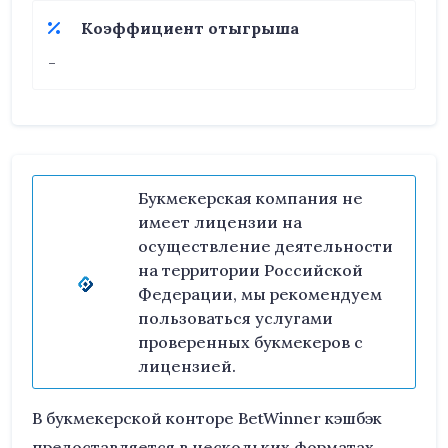
Коэффициент отыгрыша
-
Букмекерская компания не
имеет лицензии на
осуществление деятельности
на территории Российской
Федерации, мы рекомендуем
пользоваться услугами
проверенных букмекеров с
лицензией.
В букмекерской конторе BetWinner кэшбэк
предоставляется в нескольких форматах.