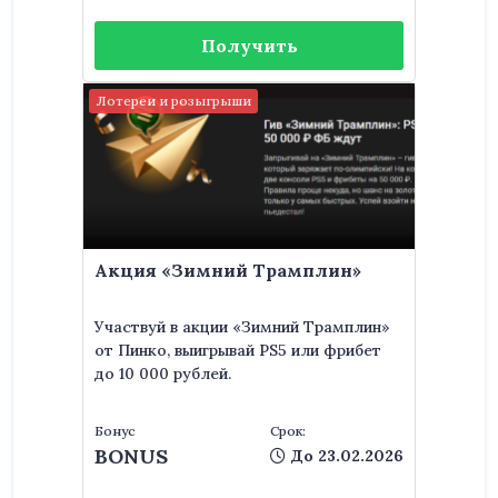
Получить
Лотереи и розыгрыши
Акция «Зимний Трамплин»
Участвуй в акции «Зимний Трамплин»
от Пинко, выигрывай PS5 или фрибет
до 10 000 рублей.
Бонус
Срок:
BONUS
До 23.02.2026