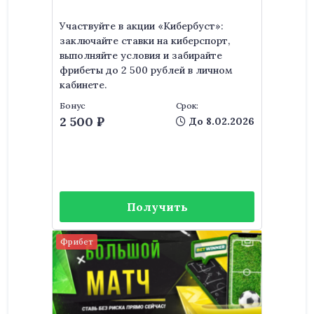
Участвуйте в акции «Кибербуст»:
заключайте ставки на киберспорт,
выполняйте условия и забирайте
фрибеты до 2 500 рублей в личном
кабинете.
Бонус
Срок:
2 500 ₽
До 8.02.2026
Получить
Фрибет