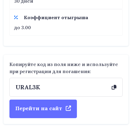
30 дней
Коэффициент отыгрыша
до 3.00
Копируйте код из поля ниже и используйте
при регистрации для погашения:
URAL3K
Перейти на сайт