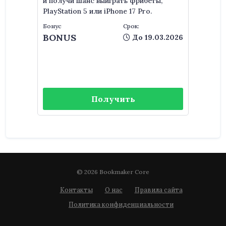
и получи шанс выиграть фрибеты,
PlayStation 5 или iPhone 17 Pro.
Бонус
Срок:
BONUS
До 19.03.2026
Получить
© 2026 Bookmaker Core
Контакты
О нас
Правила сайта
Политика конфиденциальности