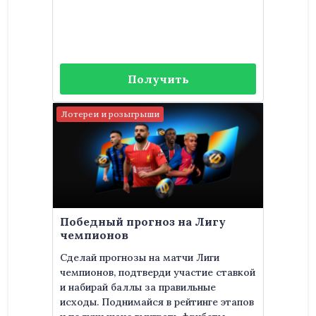
Получить
Лотереи и розыгрыши
Победный прогноз на Лигу
чемпионов
Сделай прогнозы на матчи Лиги
чемпионов, подтверди участие ставкой
и набирай баллы за правильные
исходы. Поднимайся в рейтинге этапов