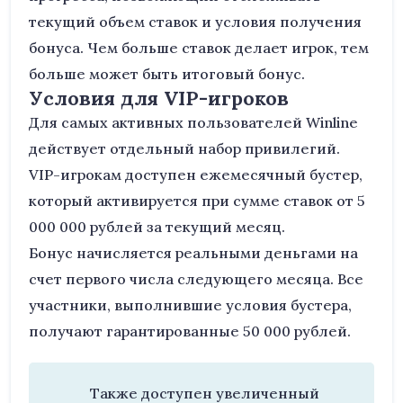
текущий объем ставок и условия получения
бонуса. Чем больше ставок делает игрок, тем
больше может быть итоговый бонус.
Условия для VIP-игроков
Для самых активных пользователей Winline
действует отдельный набор привилегий.
VIP-игрокам доступен ежемесячный бустер,
который активируется при сумме ставок от 5
000 000 рублей за текущий месяц.
Бонус начисляется реальными деньгами на
счет первого числа следующего месяца. Все
участники, выполнившие условия бустера,
получают гарантированные 50 000 рублей.
Также доступен увеличенный