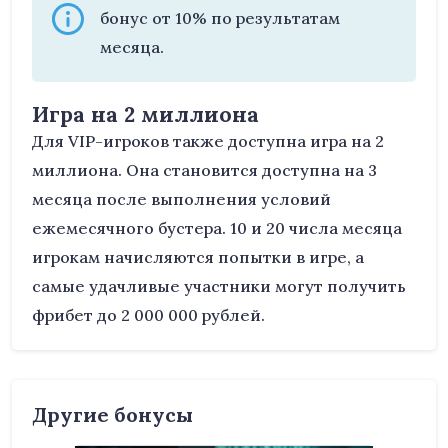
бонус от 10% по результатам
месяца.
Игра на 2 миллиона
Для VIP-игроков также доступна игра на 2
миллиона. Она становится доступна на 3
месяца после выполнения условий
ежемесячного бустера. 10 и 20 числа месяца
игрокам начисляются попытки в игре, а
самые удачливые участники могут получить
фрибет до 2 000 000 рублей.
Другие бонусы