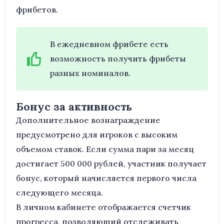
фрибетов.
В ежедневном фрибете есть
возможность получить фрибеты
разных номиналов.
Бонус за активность
Дополнительное вознаграждение
предусмотрено для игроков с высоким
объемом ставок. Если сумма пари за месяц
достигает 500 000 рублей, участник получает
бонус, который начисляется первого числа
следующего месяца.
В личном кабинете отображается счетчик
прогресса, позволяющий отслеживать