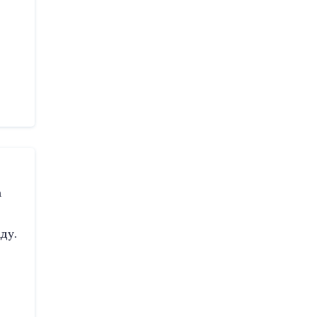
а
ду.