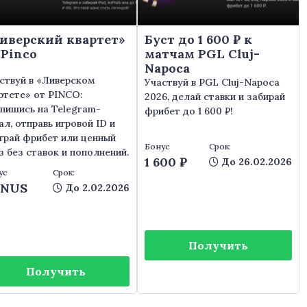
иверский квартет»
Буст до 1 600 ₽ к
 Pinco
матчам PGL Cluj-
Napoca
ствуй в «Ливерском
Участвуй в PGL Cluj-Napoca
ртете» от PINCO:
2026, делай ставки и забирай
пишись на Telegram-
фрибет до 1 600 ₽!
ал, отправь игровой ID и
грай фрибет или ценный
Бонус
Срок:
з без ставок и пополнений.
1 600 ₽
До 26.02.2026
ус
Срок:
ONUS
До 2.02.2026
Получить
Получить