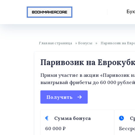
Бу
Главная страница
»
Бонусы
»
Паривозик на Евр
Паривозик на Еврокуб
Прими участие в акции «Паривозик н
выигрывай фрибеты до 60 000 рублей
Получить
Сумма бонуса
С
60 000 ₽
Бесср