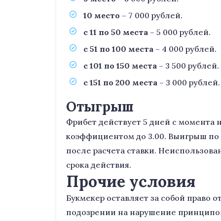
10 место
– 7 000 рублей.
с 11 по 50 места
– 5 000 рублей.
с 51 по 100 места
– 4 000 рублей.
с 101 по 150 места
– 3 500 рублей.
с 151 по 200 места
– 3 000 рублей.
Отыгрыш
Фрибет действует 5 дней с момента 
коэффициентом до 3.00. Выигрыш по 
после расчета ставки. Неиспользов
срока действия.
Прочие условия
Букмекер оставляет за собой право о
подозрении на нарушение принципов