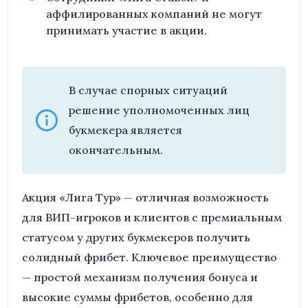
аффилированных компаний не могут
принимать участие в акции.
В случае спорных ситуаций
решение уполномоченных лиц
букмекера является
окончательным.
Акция «Лига Тур» — отличная возможность
для ВИП-игроков и клиентов с премиальным
статусом у других букмекеров получить
солидный фрибет. Ключевое преимущество
— простой механизм получения бонуса и
высокие суммы фрибетов, особенно для