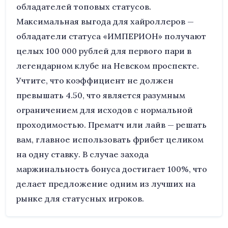
обладателей топовых статусов.
Максимальная выгода для хайроллеров —
обладатели статуса «ИМПЕРИОН» получают
целых 100 000 рублей для первого пари в
легендарном клубе на Невском проспекте.
Учтите, что коэффициент не должен
превышать 4.50, что является разумным
ограничением для исходов с нормальной
проходимостью. Прематч или лайв — решать
вам, главное использовать фрибет целиком
на одну ставку. В случае захода
маржинальность бонуса достигает 100%, что
делает предложение одним из лучших на
рынке для статусных игроков.