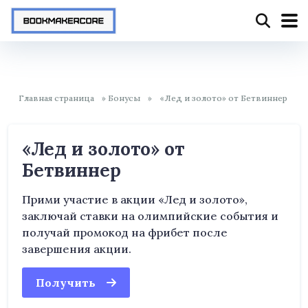
Содержание
Условия бонуса
Описания бонуса
Главная страница
»
Бонусы
»
«Лед и золото» от Бетвиннер
«Лед и золото» от
На веб-сайт
Бетвиннер
Прими участие в акции «Лед и золото»,
заключай ставки на олимпийские события и
получай промокод на фрибет после
завершения акции.
Получить