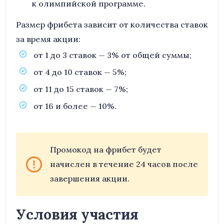
к олимпийской программе.
Размер фрибета зависит от количества ставок
за время акции:
от 1 до 3 ставок — 3% от общей суммы;
от 4 до 10 ставок — 5%;
от 11 до 15 ставок — 7%;
от 16 и более — 10%.
Промокод на фрибет будет
начислен в течение 24 часов после
завершения акции.
Условия участия