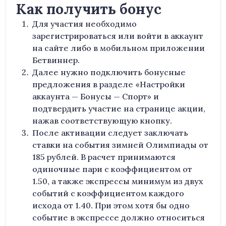
Как получить бонус
Для участия необходимо
зарегистрироваться или войти в аккаунт
на сайте либо в мобильном приложении
Бетвиннер.
Далее нужно подключить бонусные
предложения в разделе «Настройки
аккаунта — Бонусы — Спорт» и
подтвердить участие на странице акции,
нажав соответствующую кнопку.
После активации следует заключать
ставки на события зимней Олимпиады от
185 рублей. В расчет принимаются
одиночные пари с коэффициентом от
1.50, а также экспрессы минимум из двух
событий с коэффициентом каждого
исхода от 1.40. При этом хотя бы одно
событие в экспрессе должно относиться