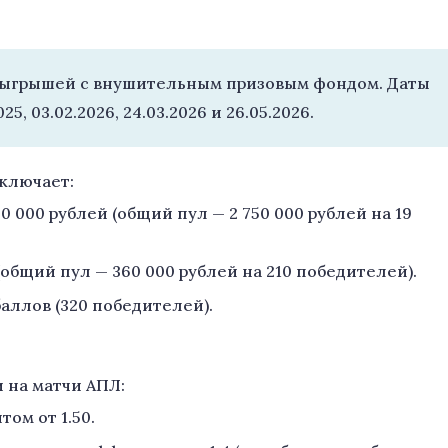
озыгрышей с внушительным призовым фондом. Даты
025, 03.02.2026, 24.03.2026 и 26.05.2026.
ключает:
00 000 рублей (общий пул — 2 750 000 рублей на 19
 (общий пул — 360 000 рублей на 210 победителей).
баллов (320 победителей).
м
 на матчи АПЛ:
ом от 1.50.