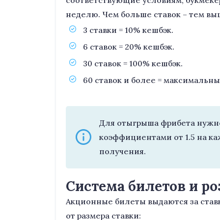
неделю. Чем больше ставок – тем вы
3 ставки = 10% кешбэк.
6 ставок = 20% кешбэк.
30 ставок = 100% кешбэк.
60 ставок и более = максимальны
Для отыгрыша фрибета нужно
коэффициентами от 1.5 на ка
получения.
Система билетов и р
Акционные билеты выдаются за ставк
от размера ставки: