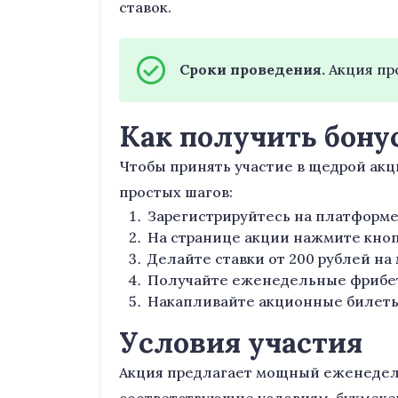
ставок.
Сроки проведения.
Акция про
Как получить бону
Чтобы принять участие в щедрой акц
простых шагов:
Зарегистрируйтесь на платформе 
На странице акции нажмите кноп
Делайте ставки от 200 рублей на
Получайте еженедельные фрибет
Накапливайте акционные билеты 
Условия участия
Акция предлагает мощный еженедельн
соответствующие условиям, букмекер