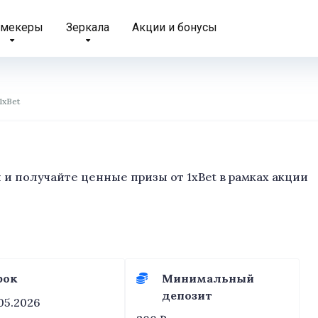
кмекеры
Зеркала
Акции и бонусы
1xBet
 и получайте ценные призы от 1xBet в рамках акции
рок
Минимальный
депозит
05.2026