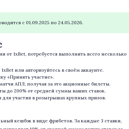
водится с 01.09.2025 по 24.05.2026.
с
ии от 1xBet, потребуется выполнить всего несколько
1xBet или авторизуйтесь в своём аккаунте.
ку «Принять участие».
 матчи АПЛ, получая за это акционные билеты.
ы до 200% от средней суммы ваших ставок.
для участия в розыгрышах крупных призов.
ый кешбэк в виде фрибетов. За каждые 3 ставки,
 начисляет 10% от средней суммы ваших ставок за