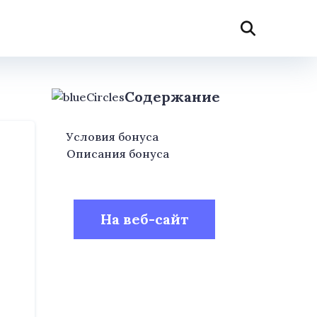
Содержание
Условия бонуса
Описания бонуса
На веб-сайт