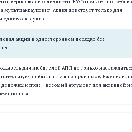
осить верификацию личности (KYC) и может потребов
а мультиаккаунтинг. Акция действует только для
и одного аккаунта.
ловия акции в одностороннем порядке без
ния.
можность для любителей АПЛ не только наслаждатьс
олнительную прибыль от своих прогнозов. Еженедел
 денежный приз – весомый аргумент для активной и
 чемпионата.