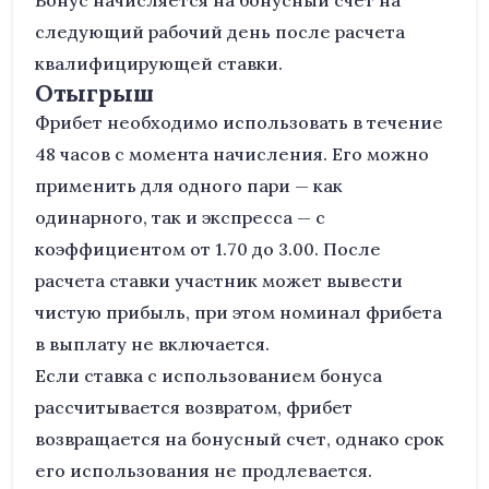
Бонус начисляется на бонусный счет на
следующий рабочий день после расчета
квалифицирующей ставки.
Отыгрыш
Фрибет необходимо использовать в течение
48 часов с момента начисления. Его можно
применить для одного пари — как
одинарного, так и экспресса — с
коэффициентом от 1.70 до 3.00. После
расчета ставки участник может вывести
чистую прибыль, при этом номинал фрибета
в выплату не включается.
Если ставка с использованием бонуса
рассчитывается возвратом, фрибет
возвращается на бонусный счет, однако срок
его использования не продлевается.