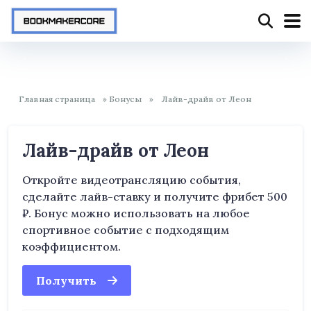
Содержание
Условия бонуса
Описания бонуса
Главная страница
»
Бонусы
»
Лайв-драйв от Леон
Лайв-драйв от Леон
На веб-сайт
Откройте видеотрансляцию события,
сделайте лайв-ставку и получите фрибет 500
₽. Бонус можно использовать на любое
спортивное событие с подходящим
коэффициентом.
Получить