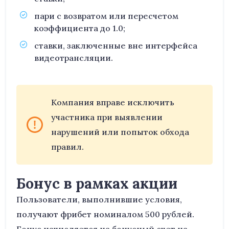
пари с возвратом или пересчетом
коэффициента до 1.0;
ставки, заключенные вне интерфейса
видеотрансляции.
Компания вправе исключить
участника при выявлении
нарушений или попыток обхода
правил.
Бонус в рамках акции
Пользователи, выполнившие условия,
получают фрибет номиналом 500 рублей.