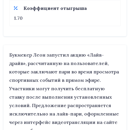
Коэффициент отыгрыша
1.70
Букмекер Леон запустил акцию «Лайв-
драйв», рассчитанную на пользователей,
которые заключают пари во время просмотра
спортивных событий в прямом эфире.
Участники могут получить бесплатную
ставку после выполнения установленных
условий. Предложение распространяется
исключительно на лайв-пари, оформленные
через интерфейс видеотрансляции на сайте