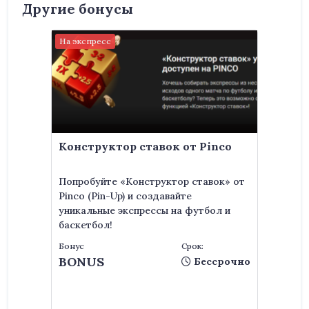
Другие бонусы
На экспресс
Конструктор ставок от Pinco
Попробуйте «Конструктор ставок» от
Pinco (Pin-Up) и создавайте
уникальные экспрессы на футбол и
баскетбол!
Бонус
Срок:
BONUS
Бессрочно