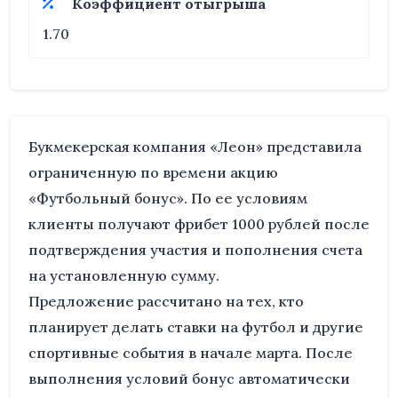
Коэффициент отыгрыша
1.70
Букмекерская компания «Леон» представила
ограниченную по времени акцию
«Футбольный бонус». По ее условиям
клиенты получают фрибет 1000 рублей после
подтверждения участия и пополнения счета
на установленную сумму.
Предложение рассчитано на тех, кто
планирует делать ставки на футбол и другие
спортивные события в начале марта. После
выполнения условий бонус автоматически