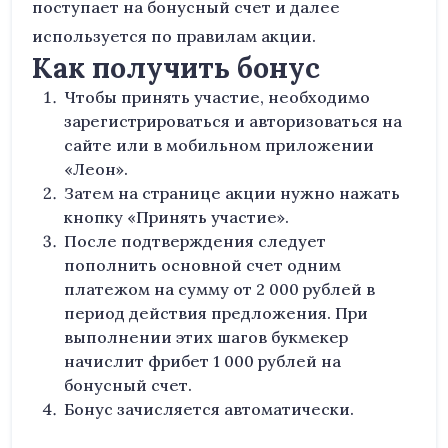
поступает на бонусный счет и далее
используется по правилам акции.
Как получить бонус
Чтобы принять участие, необходимо
зарегистрироваться и авторизоваться на
сайте или в мобильном приложении
«Леон».
Затем на странице акции нужно нажать
кнопку «Принять участие».
После подтверждения следует
пополнить основной счет одним
платежом на сумму от 2 000 рублей в
период действия предложения. При
выполнении этих шагов букмекер
начислит фрибет 1 000 рублей на
бонусный счет.
Бонус зачисляется автоматически.