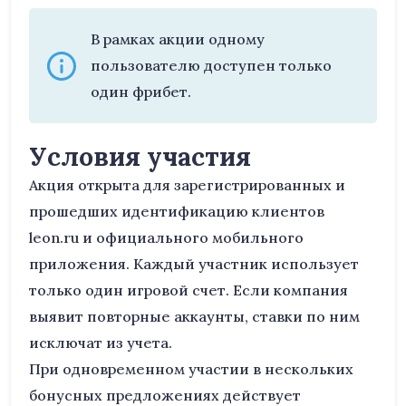
В рамках акции одному
пользователю доступен только
один фрибет.
Условия участия
Акция открыта для зарегистрированных и
прошедших идентификацию клиентов
leon.ru и официального мобильного
приложения. Каждый участник использует
только один игровой счет. Если компания
выявит повторные аккаунты, ставки по ним
исключат из учета.
При одновременном участии в нескольких
бонусных предложениях действует