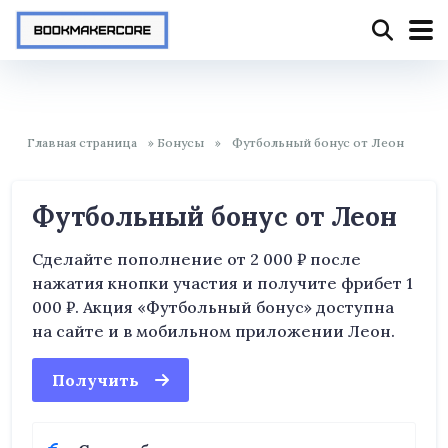
Содержание
Условия бонуса
Описания бонуса
Главная страница
»
Бонусы
»
Футбольный бонус от Леон
Футбольный бонус от Леон
На веб-сайт
Сделайте пополнение от 2 000 ₽ после
нажатия кнопки участия и получите фрибет 1
000 ₽. Акция «Футбольный бонус» доступна
на сайте и в мобильном приложении Леон.
Получить