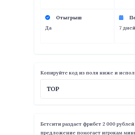
Отыгрыш
П
Да
7 дне
Копируйте код из поля ниже и испол
TOP
Бетсити раздает фрибет 2 000 рублей
предложение помогает игрокам мини