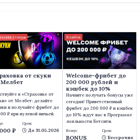
аховка ставки
Кэшбэк
раховка от скуки
Welcome-фрибет до
 Мелбет
200 000 рублей и
кэшбек до 10%
ствуйте в «Страховке от
Начните получать бонусы уже
ки» от Мелбет: делайте
сегодня! Приветственный
вки и получайте фрибет до
фрибет до 200 000 ₽ и кэшбек
000 ₽ при нулевой ничьей.
до 10% ждут вас в Программе
лояльности Бетсити.
ус
Срок:
 000 ₽
До 31.05.2026
Бонус
Срок:
BONUS
Бессрочно