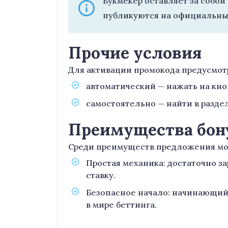
Букмекер оставляет за собой
публикуются на официальных
Прочие условия
Для активации промокода предусмотр
автоматический — нажать на кно
самостоятельно — найти в разде
Преимущества бон
Среди преимуществ предложения мо
Простая механика: достаточно з
ставку.
Безопасное начало: начинающий 
в мире беттинга.