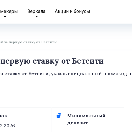
кмекеры
Зеркала
Акции и бонусы
й за первую ставку от Бетсити
 первую ставку от Бетсити
ю ставку от Бетсити, указав специальный промокод 
рок
Минимальный
депозит
12.2026