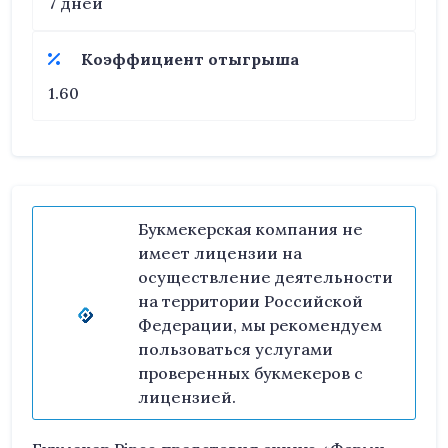
7 дней
Коэффициент отыгрыша
1.60
Букмекерская компания не
имеет лицензии на
осуществление деятельности
на территории Российской
Федерации, мы рекомендуем
пользоваться услугами
проверенных букмекеров с
лицензией.