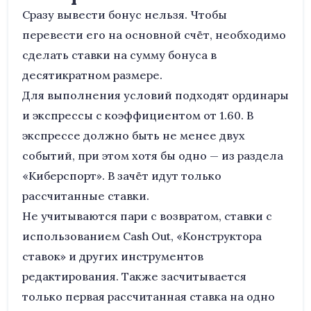
Сразу вывести бонус нельзя. Чтобы
перевести его на основной счёт, необходимо
сделать ставки на сумму бонуса в
десятикратном размере.
Для выполнения условий подходят ординары
и экспрессы с коэффициентом от 1.60. В
экспрессе должно быть не менее двух
событий, при этом хотя бы одно — из раздела
«Киберспорт». В зачёт идут только
рассчитанные ставки.
Не учитываются пари с возвратом, ставки с
использованием
Cash Out
,
«Конструктора
ставок»
и других инструментов
редактирования. Также засчитывается
только первая рассчитанная ставка на одно