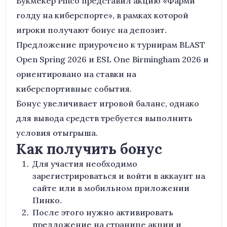
Букмекер Pinco представил акцию «Фарми
голду на киберспорте», в рамках которой
игроки получают бонус на депозит.
Предложение приурочено к турнирам BLAST
Open Spring 2026 и ESL One Birmingham 2026 и
ориентировано на ставки на
киберспортивные события.
Бонус увеличивает игровой баланс, однако
для вывода средств требуется выполнить
условия отыгрыша.
Как получить бонус
Для участия необходимо
зарегистрироваться и войти в аккаунт на
сайте или в мобильном приложении
Пинко.
После этого нужно активировать
предложение на странице акции и