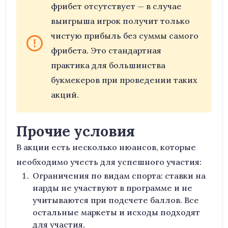
фрибет отсутствует — в случае
выигрыша игрок получит только
чистую прибыль без суммы самого
фрибета. Это стандартная
практика для большинства
букмекеров при проведении таких
акций.
Прочие условия
В акции есть несколько нюансов, которые
необходимо учесть для успешного участия:
Ограничения по видам спорта: ставки на
нарды не участвуют в программе и не
учитываются при подсчете баллов. Все
остальные маркеты и исходы подходят
для участия.