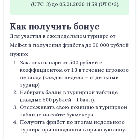
(UTC+3) до 05.01.2026 11:59 (UTC+3).
Как получить бонус
Для участия в еженедельном турнире от
Melbet и получения фрибета до 50 000 рублей
нужно:
Заключать пари от 500 рублей с
коэффициентом от 1.3 в течение игрового
периода (каждая неделя — отдельный
турнир).
Набирать баллы в турнирной таблице
(каждые 500 рублей = 1 балл).
Отслеживать свою позицию в турнирной
таблице на сайте букмекера.
Получить фрибет по итогам недельного
турнира при попадании в призовую зону.