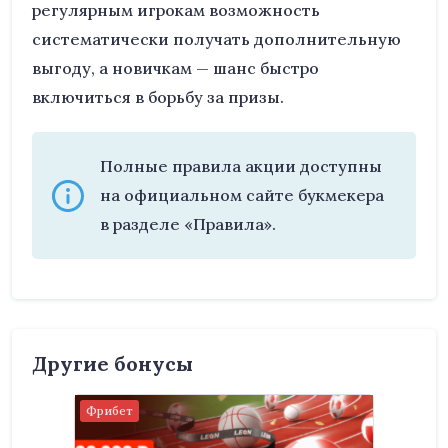
регулярным игрокам возможность
систематически получать дополнительную
выгоду, а новичкам — шанс быстро
включиться в борьбу за призы.
Полные правила акции доступны
на официальном сайте букмекера
в разделе «Правила».
Другие бонусы
Фрибет