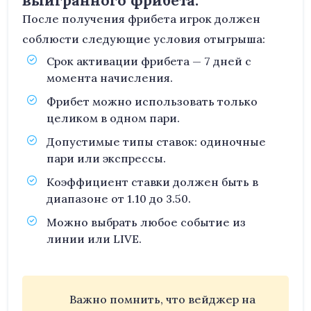
выигранного фрибета:
После получения фрибета игрок должен
соблюсти следующие условия отыгрыша:
Срок активации фрибета — 7 дней с
момента начисления.
Фрибет можно использовать только
целиком в одном пари.
Допустимые типы ставок: одиночные
пари или экспрессы.
Коэффициент ставки должен быть в
диапазоне от 1.10 до 3.50.
Можно выбрать любое событие из
линии или LIVE.
Важно помнить, что вейджер на