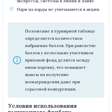
экспрессы, системы в линии и лайве.
Пари на нарды не учитываются в акции.
Положение в турнирной таблице
определяется количеством
набранных баллов. При равенстве
баллов у нескольких участников
призовой фонд делится между
ними поровну, что повышает
шансы на получение
вознаграждения даже при
серьезной конкуренции.
Условия использования