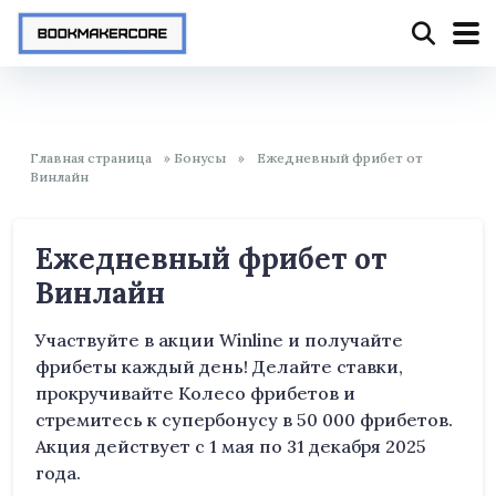
Содержание
Условия бонуса
Описания бонуса
Главная страница
»
Бонусы
»
Ежедневный фрибет от
Винлайн
На веб-сайт
Ежедневный фрибет от
Винлайн
Участвуйте в акции Winline и получайте
фрибеты каждый день! Делайте ставки,
прокручивайте Колесо фрибетов и
стремитесь к супербонусу в 50 000 фрибетов.
Акция действует с 1 мая по 31 декабря 2025
года.