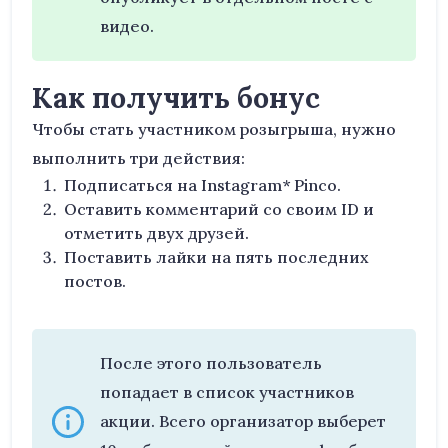
видео.
Как получить бонус
Чтобы стать участником розыгрыша, нужно
выполнить три действия:
Подписаться на Instagram* Pinco.
Оставить комментарий со своим ID и
отметить двух друзей.
Поставить лайки на пять последних
постов.
После этого пользователь
попадает в список участников
акции. Всего организатор выберет